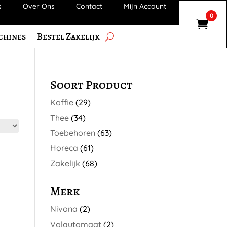
s
Over Ons
Contact
Mijn Account
0
chines
Bestel Zakelijk
Soort Product
Koffie
(29)
Thee
(34)
Toebehoren
(63)
Horeca
(61)
Zakelijk
(68)
Merk
Nivona
(2)
Volautomaat
(2)