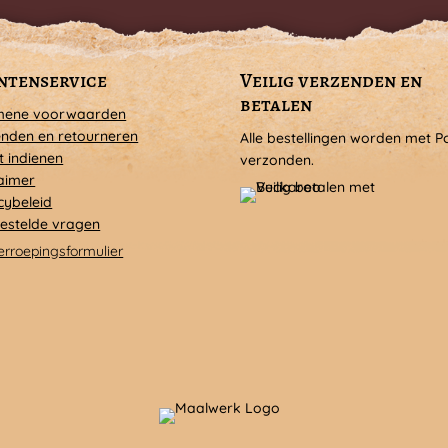
ntenservice
Veilig verzenden en
betalen
mene voorwaarden
nden en retourneren
Alle bestellingen worden met P
t indienen
verzonden.
aimer
cybeleid
estelde vragen
erroepingsformulier