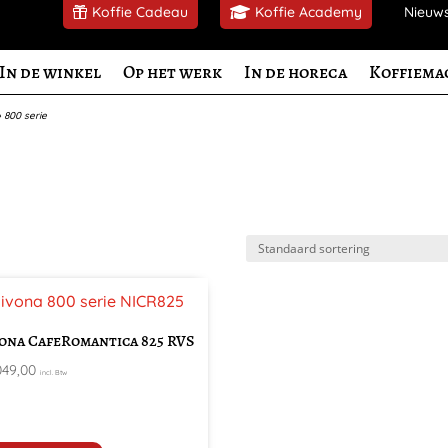
Koffie Cadeau
Koffie Academy
Nieuw
In de winkel
Op het werk
In de horeca
Koffiema
»
800 serie
ona CafeRomantica 825 RVS
049,00
incl. Btw