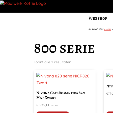
Webshop
Je bent hier:
Home
800 serie
Toont alle 2 resultaten
Niv
Nivona CafeRomantica 820
€
1.
Mat Zwart
€
949,00
incl. Btw