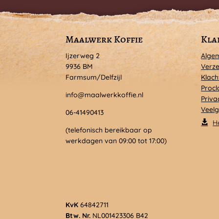
Maalwerk Koffie
Kla
Ijzerweg 2
Alge
9936 BM
Verze
Farmsum/Delfzijl
Klach
Procl
info@maalwerkkoffie.nl
Priva
Veelg
06-41490413
H
(telefonisch bereikbaar op
werkdagen van 09:00 tot 17:00)
KvK
64842711
Btw. Nr.
NL001423306 B42