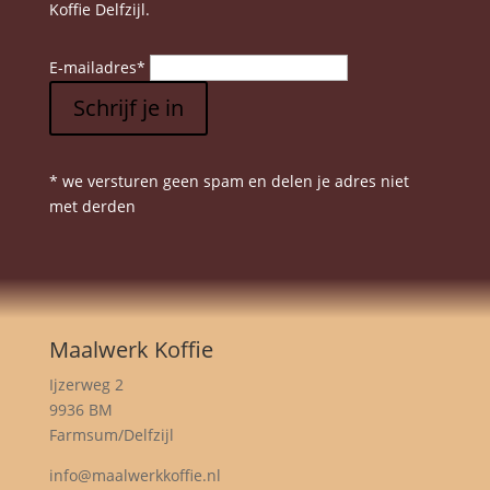
Koffie Delfzijl.
E-mailadres
*
Schrijf je in
* we versturen geen spam en delen je adres niet
met derden
Maalwerk Koffie
Ijzerweg 2
9936 BM
Farmsum/Delfzijl
info@maalwerkkoffie.nl