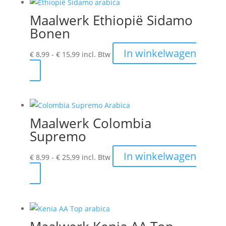
meerdere
Maalwerk Ethiopië Sidamo
variaties.
Bonen
Deze
optie
Prijsklasse:
In winkelwagen
€
8,99
-
€
15,99
incl. Btw
kan
€ 8,99
Dit
gekozen
tot
product
worden
€ 15,99
heeft
op
meerdere
de
Maalwerk Colombia
variaties.
productpagina
Supremo
Deze
optie
Prijsklasse:
In winkelwagen
€
8,99
-
€
25,99
incl. Btw
kan
€ 8,99
Dit
gekozen
tot
product
worden
€ 25,99
heeft
op
meerdere
de
variaties.
productpagina