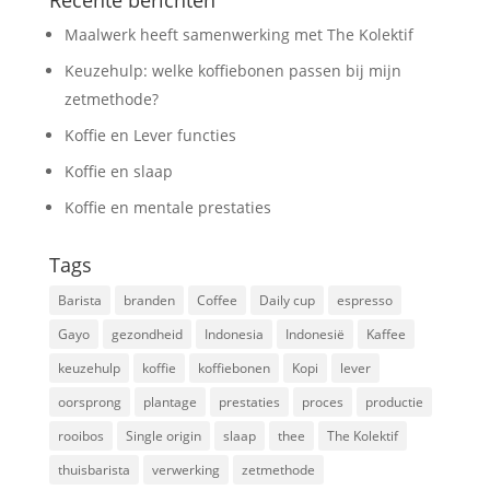
Recente berichten
Maalwerk heeft samenwerking met The Kolektif
Keuzehulp: welke koffiebonen passen bij mijn
zetmethode?
Koffie en Lever functies
Koffie en slaap
Koffie en mentale prestaties
Tags
Barista
branden
Coffee
Daily cup
espresso
Gayo
gezondheid
Indonesia
Indonesië
Kaffee
keuzehulp
koffie
koffiebonen
Kopi
lever
oorsprong
plantage
prestaties
proces
productie
rooibos
Single origin
slaap
thee
The Kolektif
thuisbarista
verwerking
zetmethode