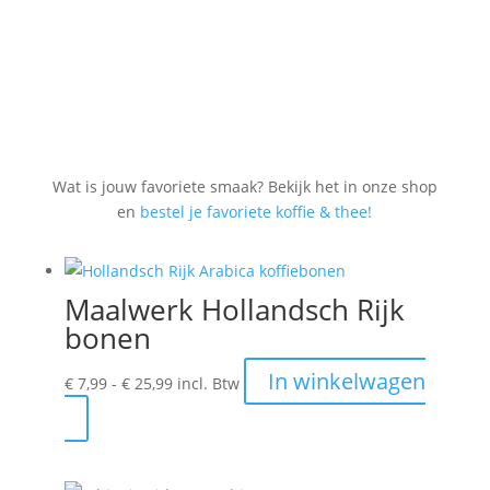
Wat is jouw favoriete smaak? Bekijk het in onze shop
en
bestel je favoriete koffie & thee!
Maalwerk Hollandsch Rijk
bonen
Prijsklasse:
In winkelwagen
€
7,99
-
€
25,99
incl. Btw
€ 7,99
Dit
tot
product
€ 25,99
heeft