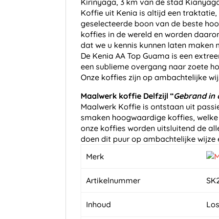
Kirinyaga, 3 km van de stad Kianyaga
Koffie uit Kenia is altijd een trakta
geselecteerde boon van de beste hoogw
koffies in de wereld en worden daaro
dat we u kennis kunnen laten maken me
De Kenia AA Top Guama is een extreem 
een sublieme overgang naar zoete hon
Onze koffies zijn op ambachtelijke w
Maalwerk koffie Delfzijl “
Gebrand in 
Maalwerk Koffie is ontstaan uit passi
smaken hoogwaardige koffies, welke ni
onze koffies worden uitsluitend de al
doen dit puur op ambachtelijke wijze e
Merk
Artikelnummer
SK
Inhoud
Los