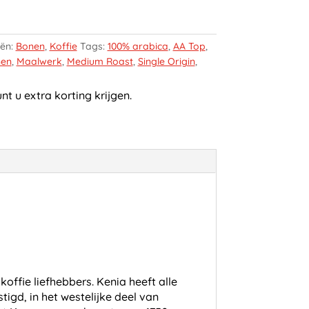
eën:
Bonen
,
Koffie
Tags:
100% arabica
,
AA Top
,
nen
,
Maalwerk
,
Medium Roast
,
Single Origin
,
t u extra korting krijgen.
offie liefhebbers. Kenia heeft alle
gd, in het westelijke deel van