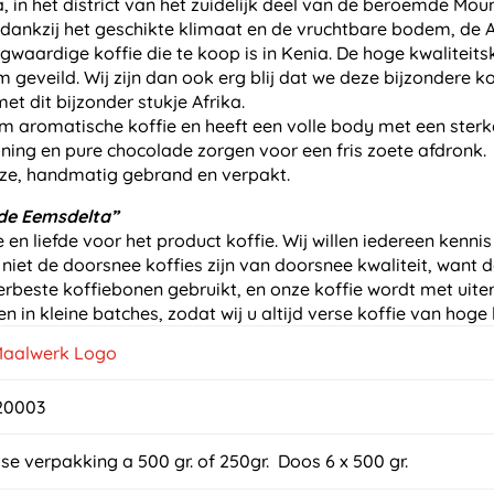
, in het district van het zuidelijk deel van de beroemde Mo
tie, dankzij het geschikte klimaat en de vruchtbare bodem, d
aardige koffie die te koop is in Kenia. De hoge kwaliteitsk
m geveild. Wij zijn dan ook erg blij dat we deze bijzondere
t dit bijzonder stukje Afrika.
aromatische koffie en heeft een volle body met een sterke c
ing en pure chocolade zorgen voor een fris zoete afdronk.
ijze, handmatig gebrand en verpakt.
de Eemsdelta”
e en liefde voor het product koffie. Wij willen iedereen kenn
et de doorsnee koffies zijn van doorsnee kwaliteit, want de
lerbeste koffiebonen gebruikt, en onze koffie wordt met uit
n in kleine batches, zodat wij u altijd verse koffie van hog
20003
se verpakking a 500 gr. of 250gr. Doos 6 x 500 gr.