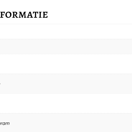
nformatie
gram