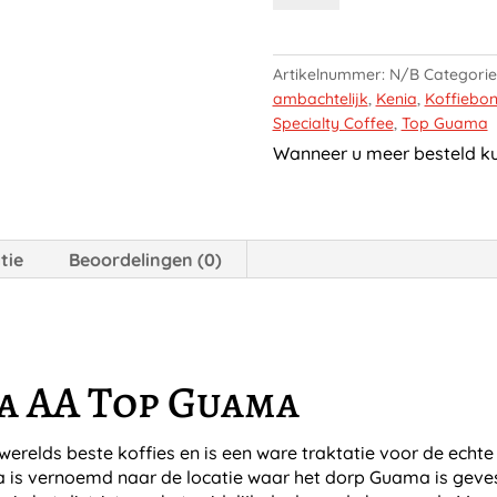
AA
Top
Guama
Artikelnummer:
N/B
Categori
aantal
ambachtelijk
,
Kenia
,
Koffiebo
Specialty Coffee
,
Top Guama
Wanneer u meer besteld kun
tie
Beoordelingen (0)
a AA Top Guama
relds beste koffies en is een ware traktatie voor de echte k
is vernoemd naar de locatie waar het dorp Guama is gevesti