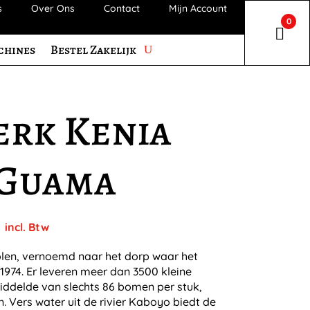
s
Over Ons
Contact
Mijn Account
0
chines
Bestel Zakelijk
rk Kenia
 Guama
Prijsklasse:
incl. Btw
€ 10,00
tot
en, vernoemd naar het dorp waar het
€ 16,99
 1974. Er leveren meer dan 3500 kleine
ddelde van slechts 86 bomen per stuk,
. Vers water uit de rivier Kaboyo biedt de