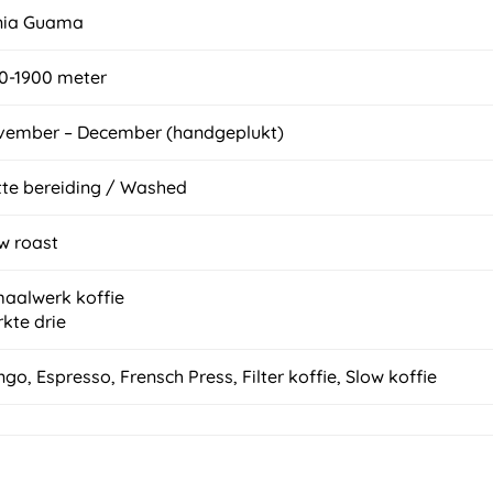
nia Guama
0-1900 meter
ember – December (handgeplukt)
te bereiding / Washed
w roast
go, Espresso, Frensch Press, Filter koffie, Slow koffie