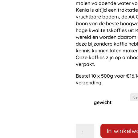
molen voldoende water voo
Kenia is altijd een traktati
vruchtbare bodem, de AA 
boon van de beste hoogwaar
hoge kwaliteitskoffies uit 
wereld en worden daarom ge
deze bijzondere koffie he
kennis kunnen laten maken 
Onze koffies zijn op ambac
verpakt.
Bestel 10 x 500g voor €16,1
verzending!
gewicht
Maalwerk
In winkel
Kenia