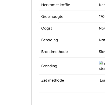
Herkomst koffie
Ke
Groeihoogte
170
Oogst
Nov
Bereiding
Nat
Brandmethode
Slo
Branding
Zet methode
Lun