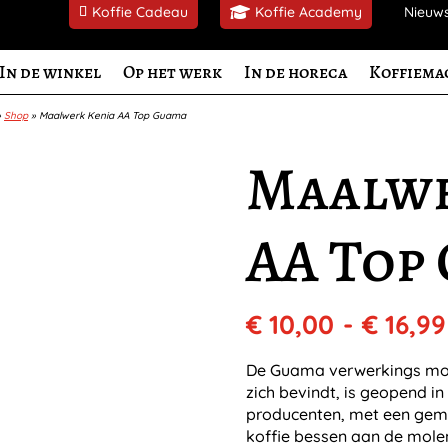
Koffie Cadeau
Koffie Academy
Nieuw
In de winkel
Op het werk
In de horeca
Koffiema
»
Shop
»
Maalwerk Kenia AA Top Guama
Maalwe
AA Top
€
10,00
-
€
16,99
De Guama verwerkings mol
zich bevindt, is geopend in
producenten, met een gemi
koffie bessen aan de molen