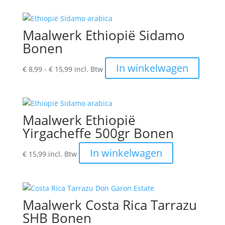
heeft
de
meerdere
productpagina
variaties.
Maalwerk Ethiopië Sidamo
Deze
Bonen
optie
kan
Prijsklasse:
Dit
In winkelwagen
€
8,99
-
€
15,99
incl. Btw
gekozen
€ 8,99
produc
worden
tot
heeft
op
€ 15,99
meerde
de
variatie
Maalwerk Ethiopië
productpagina
Deze
Yirgacheffe 500gr Bonen
optie
kan
In winkelwagen
€
15,99
incl. Btw
gekoze
worden
op
de
Maalwerk Costa Rica Tarrazu
produc
SHB Bonen