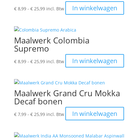
Prijsklasse:
Dit
In winkelwagen
€
8,99
-
€
25,99
incl. Btw
€ 8,99
produc
tot
heeft
€ 25,99
meerde
variatie
Maalwerk Colombia
Deze
Supremo
optie
kan
Prijsklasse:
Dit
In winkelwagen
€
8,99
-
€
25,99
incl. Btw
gekoze
€ 8,99
produc
worden
tot
heeft
op
€ 25,99
meerde
de
variatie
Maalwerk Grand Cru Mokka
produc
Deze
Decaf bonen
optie
kan
Prijsklasse:
Dit
In winkelwagen
€
7,99
-
€
25,99
incl. Btw
gekoze
€ 7,99
produc
worden
tot
heeft
op
€ 25,99
meerde
de