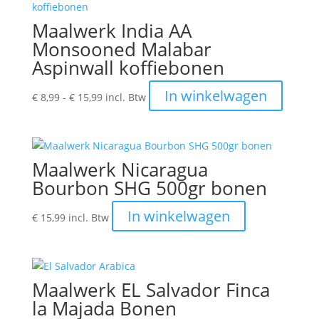
variatie
produc
Deze
Maalwerk India AA
optie
Monsooned Malabar
kan
Aspinwall koffiebonen
gekoze
worden
Prijsklasse:
Dit
In winkelwagen
€
8,99
-
€
15,99
incl. Btw
op
€ 8,99
produc
de
tot
heeft
produc
€ 15,99
meerde
variatie
Maalwerk Nicaragua
Deze
Bourbon SHG 500gr bonen
optie
kan
In winkelwagen
€
15,99
incl. Btw
gekoze
worden
op
de
Maalwerk EL Salvador Finca
produc
la Majada Bonen