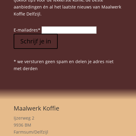
aanbiedingen én al het laatste nieuws van Maalwerk
Koffie Delfzijl.
E-mailadres
*
Schrijf je in
* we versturen geen spam en delen je adres niet
met derden
Maalwerk Koffie
Ijzerweg 2
9936 BM
Farmsum/Delfzijl