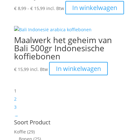
Prijsklasse:
Dit
In winkelwagen
€
8,99
-
€
15,99
incl. Btw
€ 8,99
produc
tot
heeft
€ 15,99
meerde
variatie
Maalwerk het geheim van
Deze
Bali 500gr Indonesische
optie
koffiebonen
kan
gekoze
In winkelwagen
€
15,99
incl. Btw
worden
op
de
1
produc
2
3
→
Soort Product
Koffie
(29)
Bonen
(25)