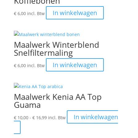
Koffiebonen
Dit
In winkelwagen
€
6,00
incl. Btw
product
heeft
meerdere
variaties.
Maalwerk Winterblend
Deze
Snelfiltermaling
optie
kan
Dit
In winkelwagen
€
6,00
incl. Btw
gekozen
product
worden
heeft
op
meerdere
de
variaties.
Maalwerk Kenia AA Top
productpagina
Deze
Guama
optie
kan
Prijsklasse:
In winkelwagen
€
10,00
-
€
16,99
incl. Btw
gekozen
€ 10,00
Dit
worden
tot
product
op
€ 16,99