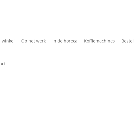
Koffie Cadeau
Kof
e winkel
Op het werk
In de horeca
Koffiemachines
Bestel
act