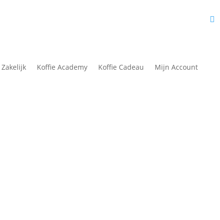
fie Academy
Nieuws
Over Ons
Contact
Mijn Account
 Zakelijk
Koffie Academy
Koffie Cadeau
Mijn Account