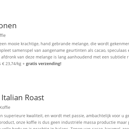
Bonen
ffie
en mooie krachtige, hand gebrande melange, die wordt gekenmer
mpleet samenspel van aangename geurtinten als cacao, speculaas 
e afdronk van deze melange is lang aanhoudend met een subtiele r
s € 23,74/kg +
gratis verzending!
talian Roast
Koffie
n superieure kwaliteit, en wordt met passie, ambachtelijk voor u 
product, onze koffie is dus geen industriële massa productie maar
volle body en is prachtig in balans. Tonen van cacao, karamel, zoe