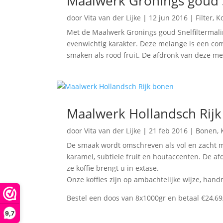
Maalwerk Gronings goud S
door
Vita van der Lijke
|
12 jun 2016
|
Filter
,
Ko
Met de Maalwerk Gronings goud Snelfiltermali
evenwichtig karakter. Deze melange is een co
smaken als rood fruit. De afdronk van deze m
Maalwerk Hollandsch Rij
door
Vita van der Lijke
|
21 feb 2016
|
Bonen
,
De smaak wordt omschreven als vol en zacht me
karamel, subtiele fruit en houtaccenten. De af
ze koffie brengt u in extase.
Onze koffies zijn op ambachtelijke wijze, han
Bestel een doos van 8x1000gr en betaal €24,6
9,7