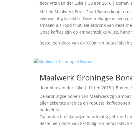
door
Vita van der Lijke
|
30 apr 2016
|
Bonen
,
Met de Maalwerk Puur Goud Bonen koopt u een
evenwichtig karakter. Deze melange is een co
smaken als rood fruit. De afdronk van deze m
Onze koffies zijn op ambachtelijke wijze, han
Bestel een doos van 8x1000gr en betaal slecht
Maalwerk Groningse Bon
door
Vita van der Lijke
|
11 feb 2018
|
Bonen
,
De Groningse bonen van Maalwerk zijn ambacht
allerlekkerste arabica en robusta koffiebonen 
bedoelt is.
Op ambachtelijke wijze handmatig gebrand en v
Bestel een doos van 8x1000gr en betaal slecht