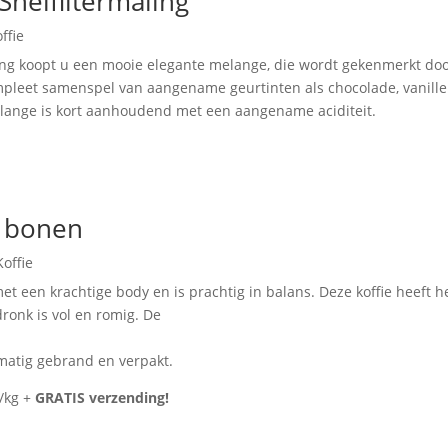
nelfiltermaling
ffie
ng koopt u een mooie elegante melange, die wordt gekenmerkt doo
mpleet samenspel van aangename geurtinten als chocolade, vanille
elange is kort aanhoudend met een aangename aciditeit.
k bonen
Koffie
t een krachtige body en is prachtig in balans. Deze koffie heeft 
dronk is vol en romig. De
dmatig gebrand en verpakt.
9/kg +
GRATIS verzending!