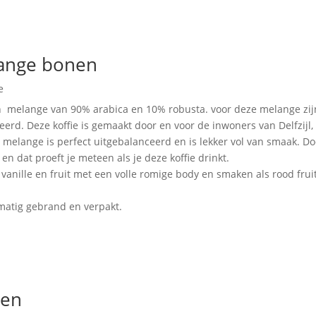
lange bonen
e
n melange van 90% arabica en 10% robusta. voor deze melange zijn
erd. Deze koffie is gemaakt door en voor de inwoners van Delfzijl, m
e melange is perfect uitgebalanceerd en is lekker vol van smaak. D
n dat proeft je meteen als je deze koffie drinkt.
vanille en fruit met een volle romige body en smaken als rood frui
dmatig gebrand en verpakt.
nen