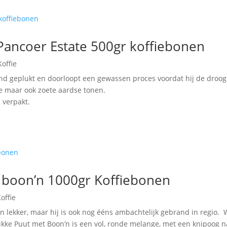
Pancoer Estate 500gr koffiebonen
Koffie
d geplukt en doorloopt een gewassen proces voordat hij de droogr
e maar ook zoete aardse tonen.
 verpakt.
 boon’n 1000gr Koffiebonen
offie
een lekker, maar hij is ook nog ééns ambachtelijk gebrand in regio.
kke Puut met Boon’n is een vol, ronde melange, met een knipoog naa