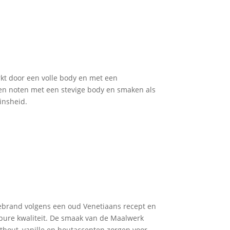
kt door een volle body en met een
en noten met een stevige body en smaken als
insheid.
gebrand volgens een oud Venetiaans recept en
 pure kwaliteit. De smaak van de Maalwerk
thout, vanille en houtaccenten zorgen voor