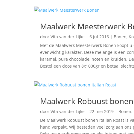
Maalwerk Meesterwerk 
door
Vita van der Lijke
|
6 jul 2016
|
Bonen
,
Ko
Met de Maalwerk Meesterwerk Bonen koopt u e
evenwichtig karakter. Deze melange is een co
karamel, pure chocolade, noten en kruiden. D
Bestel een doos van 8x1000gr en betaal slecht
Maalwerk Robuust bonen I
door
Vita van der Lijke
|
22 mei 2019
|
Bonen
,
De Maalwerk Robuust bonen Italian Roast is va
hand verpakt. Wij besteden veel zorg aan ons 
Robuust wordt omschreven als: intens met een 