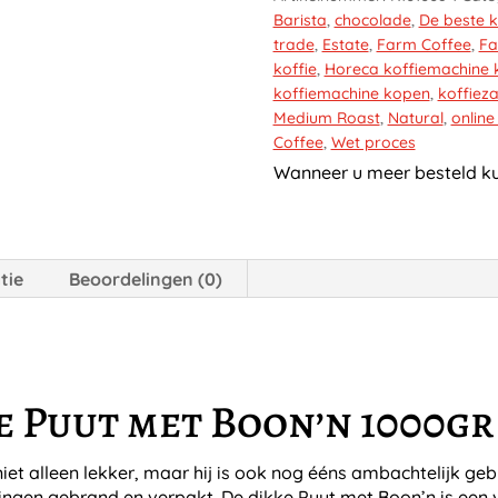
1000gr
Barista
,
chocolade
,
De beste 
Koffiebonen
trade
,
Estate
,
Farm Coffee
,
Fa
aantal
koffie
,
Horeca koffiemachine
koffiemachine kopen
,
koffiez
Medium Roast
,
Natural
,
online
Coffee
,
Wet proces
Wanneer u meer besteld kun
tie
Beoordelingen (0)
 Puut met Boon’n 1000gr
niet alleen lekker, maar hij is ook nog ééns ambachtelijk ge
ingen gebrand en verpakt. De dikke Puut met Boon’n is een