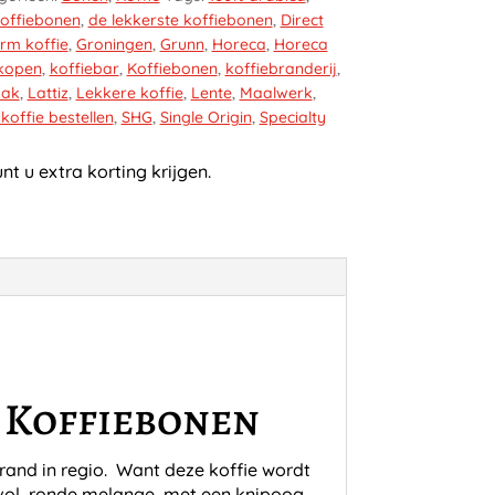
koffiebonen
,
de lekkerste koffiebonen
,
Direct
rm koffie
,
Groningen
,
Grunn
,
Horeca
,
Horeca
 kopen
,
koffiebar
,
Koffiebonen
,
koffiebranderij
,
aak
,
Lattiz
,
Lekkere koffie
,
Lente
,
Maalwerk
,
 koffie bestellen
,
SHG
,
Single Origin
,
Specialty
t u extra korting krijgen.
 Koffiebonen
brand in regio. Want deze koffie wordt
 vol, ronde melange, met een knipoog