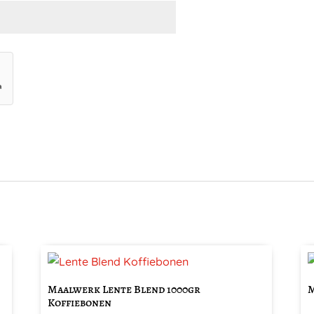
D
p
Maalwerk Lente Blend 1000gr
M
h
Koffiebonen