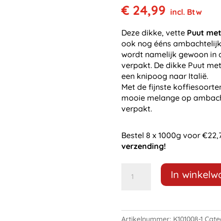
€
24,99
incl. Btw
Deze dikke, vette
Puut met
ook nog ééns ambachtelijk
wordt namelijk gewoon in 
verpakt. De dikke Puut met
een knipoog naar Italië.
Met de fijnste koffiesoort
mooie melange op ambacht
verpakt.
Bestel 8 x 1000g voor €22,
verzending!
Maalwerk
In winkel
dikke
puut
met
boon'n
Artikelnummer:
K101008-1
Cate