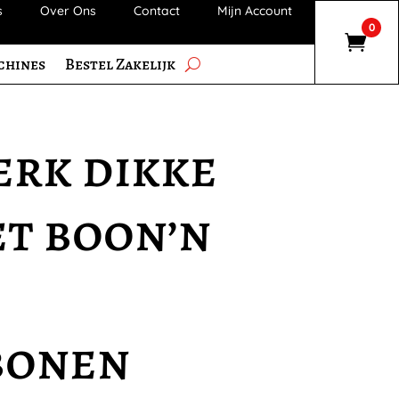
s
Over Ons
Contact
Mijn Account
0
chines
Bestel Zakelijk
rk dikke
et boon’n
bonen