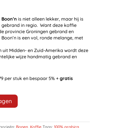
 Boon’n
is niet alleen lekker, maar hij is
 gebrand in regio. Want deze koffie
de provincie Groningen gebrand en
 Boon’n is een vol, ronde melange, met
en uit Midden- en Zuid-Amerika wordt deze
elijke wijze handmatig gebrand en
79 per stuk en bespaar 5% +
gratis
wagen
gorieën:
Bonen
,
Koffie
Tags:
100% arabica
,