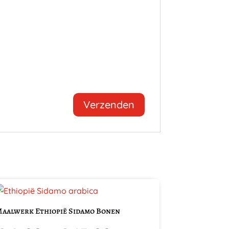
it
roduct
aalwerk Ethiopië Sidamo Bonen
eeft