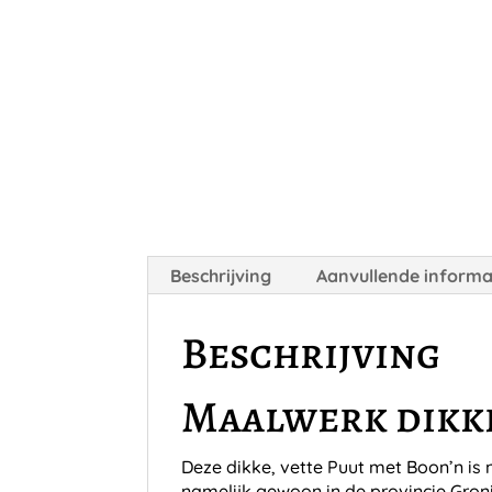
Beschrijving
Aanvullende informa
Beschrijving
Maalwerk dikke
Deze dikke, vette Puut met Boon’n is 
namelijk gewoon in de provincie Gron