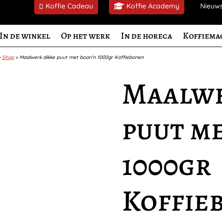
Koffie Cadeau
Koffie Academy
Nieuw
In de winkel
Op het werk
In de horeca
Koffiema
»
Shop
»
Maalwerk dikke puut met boon’n 1000gr Koffiebonen
Maalwe
puut m
1000gr
Koffie