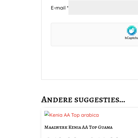
E-mail
*
Andere suggesties…
Dit
product
Maalwerk Kenia AA Top Guama
heeft