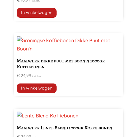
€
16,99
incl. Btw
In winkelwagen
Maalwerk dikke puut met boon’n 1000gr
Koffiebonen
€
24,99
incl. Btw
In winkelwagen
Maalwerk Lente Blend 1000gr Koffiebonen
€
24,99