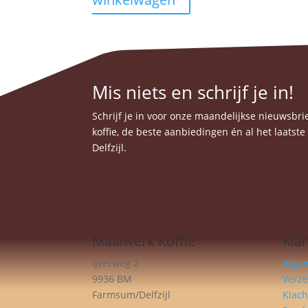
Mis niets en schrijf je in!
Schrijf je in voor onze maandelijkse nieuwsbrief
koffie, de beste aanbiedingen én al het laatst
Delfzijl.
Maalwerk Koffie
Kla
Ijzerweg 2
Alge
9936 BM
Verz
Farmsum/Delfzijl
Klach