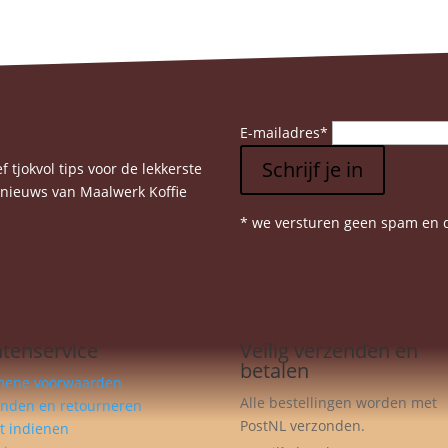
E-mailadres
*
Schrijf je in
 tjokvol tips voor de lekkerste
e nieuws van Maalwerk Koffie
* we versturen geen spam en d
ntenservice
Veilig verzenden en
betalen
mene voorwaarden
Alle bestellingen worden met
enden en retourneren
PostNL verzonden.
t indienen