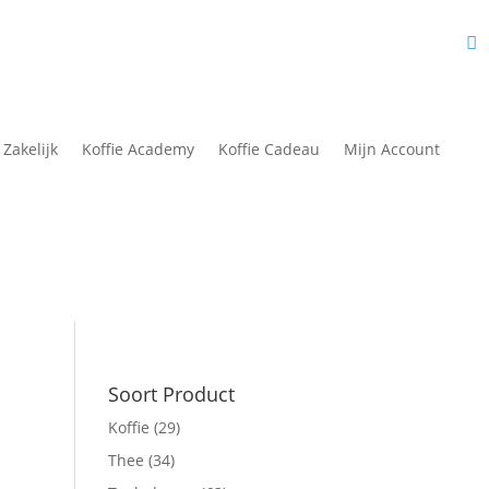
fie Academy
Nieuws
Over Ons
Contact
Mijn Account
 Zakelijk
Koffie Academy
Koffie Cadeau
Mijn Account
Soort Product
Koffie
(29)
Thee
(34)