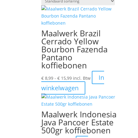
Maalwerk Brazil
Cerrado Yellow
Bourbon Fazenda
Pantano
koffiebonen
Prijsklasse:
In
€
8,99
-
€
15,99
incl. Btw
€ 8,99
Dit
winkelwagen
tot
product
€ 15,99
heeft
meerdere
Maalwerk Indonesia
variaties.
Java Pancoer Estate
Deze
500gr koffiebonen
optie
kan