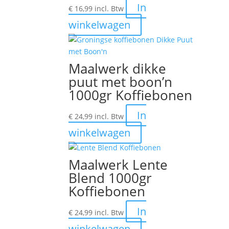
In
gekozen
€
16,99
incl. Btw
worden
winkelwagen
op
de
productpagina
Maalwerk dikke
puut met boon’n
1000gr Koffiebonen
In
€
24,99
incl. Btw
winkelwagen
Maalwerk Lente
Blend 1000gr
Koffiebonen
In
€
24,99
incl. Btw
winkelwagen