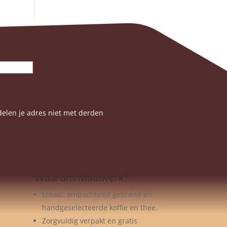
elen je adres niet met derden
Waarom Maalwerk?
Lokaal, ambachtelijk gebrand en
handgeselecteerde koffie en thee.
Zorgvuldig verpakt en gratis