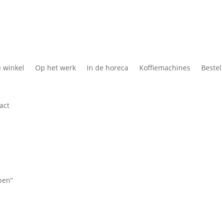
Koffie Cadeau
Kof
e winkel
Op het werk
In de horeca
Koffiemachines
Bestel
act
pen”