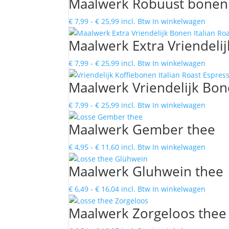
Maalwerk Robuust bonen I
tot
heeft
€ 24,99
meerd
Prijsklasse:
Dit
€
7,99
-
€
25,99
incl. Btw
In winkelwagen
variati
€ 7,99
produc
Deze
Maalwerk Extra Vriendelij
tot
heeft
optie
€ 25,99
meerd
kan
Prijsklasse:
Dit
€
7,99
-
€
25,99
incl. Btw
In winkelwagen
variati
gekoz
€ 7,99
produc
Deze
Maalwerk Vriendelijk Bone
worde
tot
heeft
optie
op
€ 25,99
meerd
kan
Prijsklasse:
Dit
€
7,99
-
€
25,99
incl. Btw
In winkelwagen
de
variati
gekoz
€ 7,99
produc
produc
Deze
Maalwerk Gember thee
worde
tot
heeft
optie
op
€ 25,99
meerd
kan
Prijsklasse:
Dit
€
4,95
-
€
11,60
incl. Btw
In winkelwagen
de
variati
gekoz
€ 4,95
produc
produc
Deze
Maalwerk Gluhwein thee
worde
tot
heeft
optie
op
€ 11,60
meerd
kan
Prijsklasse:
Dit
€
6,49
-
€
16,04
incl. Btw
In winkelwagen
de
variati
gekoz
€ 6,49
produc
produc
Deze
Maalwerk Zorgeloos thee
worde
tot
heeft
optie
op
€ 16,04
meerd
kan