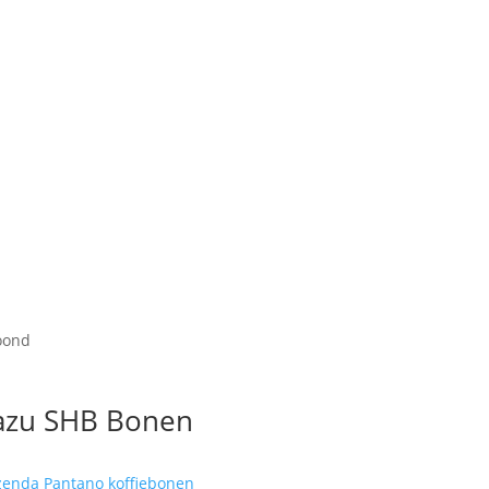
toond
razu SHB Bonen
t