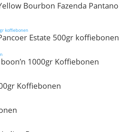
 Yellow Bourbon Fazenda Pantano
ere
es.
t
Pancoer Estate 500gr koffiebonen
ere
en
es.
n
 boon’n 1000gr Koffiebonen
tpagina
en
00gr Koffiebonen
n
tpagina
Bonen
t