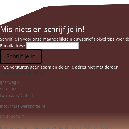
Mis niets en schrijf je in!
Schrijf je in voor onze maandelijkse nieuwsbrief tjokvol tips voor d
E-mailadres
*
Schrijf je in
* we versturen geen spam en delen je adres niet met derden
Maalwerk Koffie
Ijzerweg 2
9936 BM
Farmsum/Delfzijl
info@maalwerkkoffie.nl
06-41490413
(telefonisch bereikbaar op werkdagen van 09:00 tot 17:00)