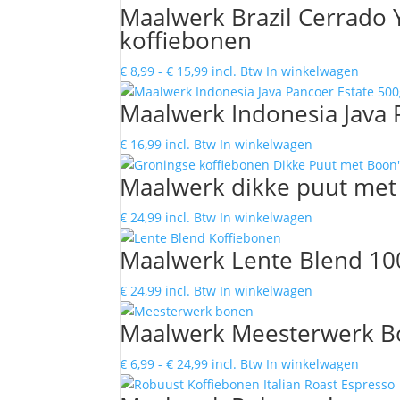
Maalwerk Brazil Cerrado
tot
heeft
koffiebonen
€ 25,99
meerd
variati
Prijsklasse:
Dit
€
8,99
-
€
15,99
incl. Btw
In winkelwagen
Deze
€ 8,99
produc
optie
Maalwerk Indonesia Java 
tot
heeft
kan
€ 15,99
meerd
gekoz
€
16,99
incl. Btw
In winkelwagen
variati
worde
Deze
Maalwerk dikke puut met
op
optie
de
kan
€
24,99
incl. Btw
In winkelwagen
produc
gekoz
Maalwerk Lente Blend 10
worde
op
€
24,99
incl. Btw
In winkelwagen
de
produc
Maalwerk Meesterwerk 
Prijsklasse:
Dit
€
6,99
-
€
24,99
incl. Btw
In winkelwagen
€ 6,99
produc