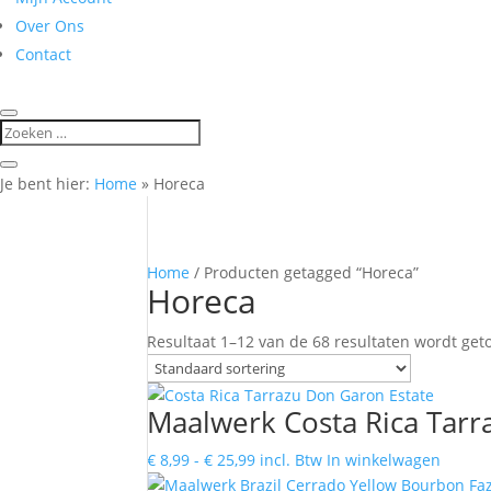
Over Ons
Contact
Je bent hier:
Home
»
Horeca
Home
/ Producten getagged “Horeca”
Horeca
Resultaat 1–12 van de 68 resultaten wordt ge
Maalwerk Costa Rica Tar
Prijsklasse:
Dit
€
8,99
-
€
25,99
incl. Btw
In winkelwagen
€ 8,99
produc