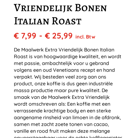
Vriendelijk Bonen
Italian Roast
Prijsklasse:
€
7,99
-
€
25,99
incl. Btw
€ 7,99
tot
De Maalwerk Extra Vriendelijk Bonen Italian
€ 25,99
Roast is van hoogwaardige kwaliteit, en wordt
met passie, ambachtelijk voor u gebrand
volgens een oud Venetiaans recept en hand
verpakt. Wij besteden veel zorg aan ons
product, onze koffie is dus geen industriële
massa productie maar pure kwaliteit. De
smaak van de Maalwerk Extra Vriendelijk
wordt omschreven als: Een koffie met een
verrassende krachtige body en een sterke
aangename rinsheid van limoen in de afdronk,
samen met zacht zoete tonen van cacao,
vanille en rood fruit maken deze melange
onweerstaanbaar voor de echte koffiegenieter.