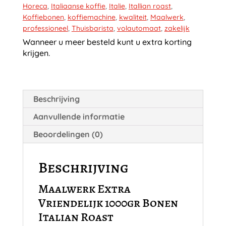
Horeca
,
Italiaanse koffie
,
Italie
,
Itallian roast
,
Koffiebonen
,
koffiemachine
,
kwaliteit
,
Maalwerk
,
professioneel
,
Thuisbarista
,
volautomaat
,
zakelijk
Wanneer u meer besteld kunt u extra korting
krijgen.
Beschrijving
Aanvullende informatie
Beoordelingen (0)
Beschrijving
Maalwerk Extra
Vriendelijk 1000gr Bonen
Italian Roast