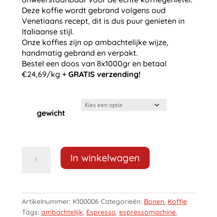
Deze koffie wordt gebrand volgens oud
Venetiaans recept, dit is dus puur genieten in
Italiaanse stijl.
Onze koffies zijn op ambachtelijke wijze,
handmatig gebrand en verpakt.
Bestel een doos van 8x1000gr en betaal
€24,69/kg +
GRATIS verzending!
gewicht
Maalwerk
In winkelwagen
Extra
Vriendelijk
Bonen
Italian
Artikelnummer:
K100006
Categorieën:
Bonen
,
Koffie
Roast
Tags:
ambachtelijk
,
Espresso
,
espressomachine
,
aantal