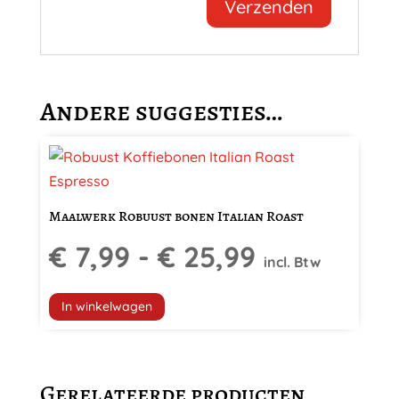
Andere suggesties…
Dit
product
heeft
Maalwerk Robuust bonen Italian Roast
meerdere
Prijsklasse
€
7,99
-
€
25,99
variaties.
incl. Btw
Deze
€ 7,99
optie
In winkelwagen
kan
tot
gekozen
worden
Gerelateerde producten
op