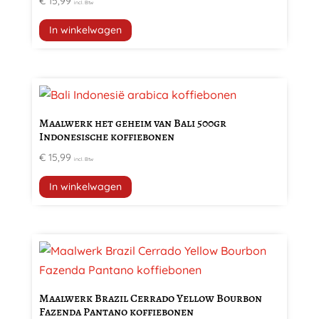
€
15,99
incl. Btw
In winkelwagen
Maalwerk het geheim van Bali 500gr
Indonesische koffiebonen
€
15,99
incl. Btw
In winkelwagen
Dit
product
heeft
Maalwerk Brazil Cerrado Yellow Bourbon
meerdere
Fazenda Pantano koffiebonen