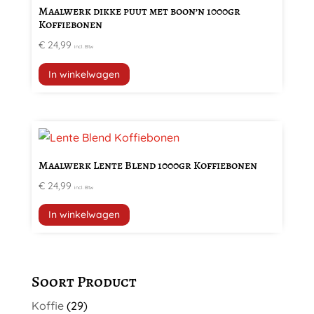
Maalwerk dikke puut met boon’n 1000gr
Koffiebonen
€
24,99
incl. Btw
In winkelwagen
Maalwerk Lente Blend 1000gr Koffiebonen
€
24,99
incl. Btw
In winkelwagen
Soort Product
Koffie
(29)