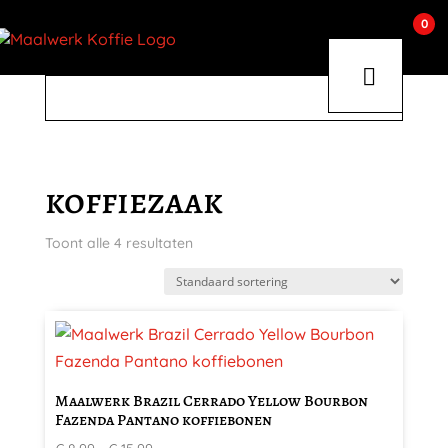
0
koffiezaak
Toont alle 4 resultaten
Dit
product
heeft
Maalwerk Brazil Cerrado Yellow Bourbon
meerdere
Fazenda Pantano koffiebonen
variaties.