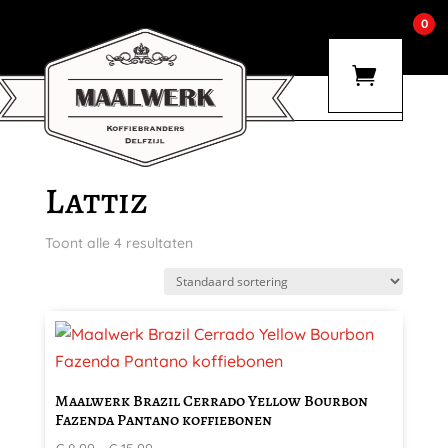
0
Lattiz
Toont alle 4 resultaten
Dit
product
heeft
Maalwerk Brazil Cerrado Yellow Bourbon
meerdere
Fazenda Pantano koffiebonen
variaties.