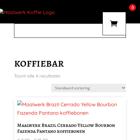
0
koffiebar
Toont alle 4 resultaten
Dit
product
heeft
Maalwerk Brazil Cerrado Yellow Bourbon
meerdere
Fazenda Pantano koffiebonen
variaties.