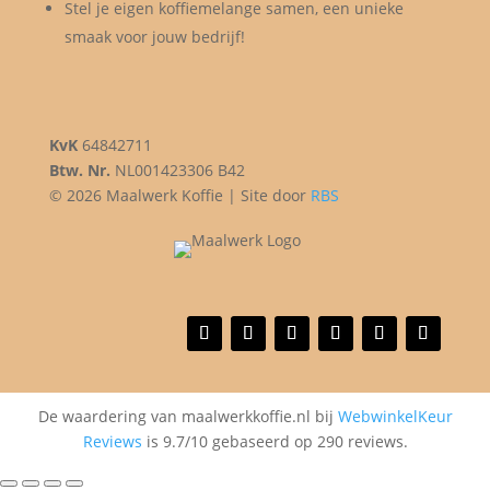
Stel je eigen koffiemelange samen, een unieke
smaak voor jouw bedrijf!
KvK
64842711
Btw. Nr.
NL001423306 B42
© 2026 Maalwerk Koffie | Site door
RBS
De waardering van maalwerkkoffie.nl bij
WebwinkelKeur
Reviews
is 9.7/10 gebaseerd op 290 reviews.