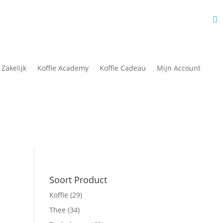
fie Academy
Nieuws
Over Ons
Contact
Mijn Account
 Zakelijk
Koffie Academy
Koffie Cadeau
Mijn Account
Soort Product
Koffie
(29)
Thee
(34)