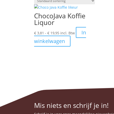
ChocoJava Koffie
Liquor
Prijsklasse:
In
€
3,81
-
€
19,95
incl. Btw
€ 3,81
Dit
winkelwagen
tot
product
€ 19,95
heeft
meerdere
variaties.
Deze
optie
kan
gekozen
worden
op
Mis niets en schrijf je in!
de
productpagina