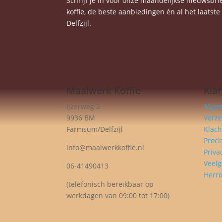
Schrijf je in voor onze maandelijkse nieuwsbrief
koffie, de beste aanbiedingen én al het laatst
Delfzijl.
Maalwerk Koffie
Kla
Ijzerweg 2
Alge
9936 BM
Verz
Farmsum/Delfzijl
Klach
Procl
info@maalwerkkoffie.nl
Priva
Veelg
06-41490413
Herro
(telefonisch bereikbaar op
werkdagen van 09:00 tot 17:00)