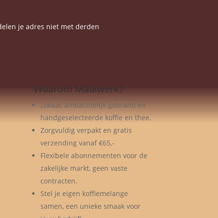
elen je adres niet met derden
Waarom Maalwerk?
Lokaal, ambachtelijk gebrand en
handgeselecteerde koffie en thee.
Zorgvuldig verpakt en gratis
verzending vanaf €65,-
Flexibele abonnementen voor de
zakelijke markt, geen vaste
contracten.
Stel je eigen koffiemelange
samen, een unieke smaak voor