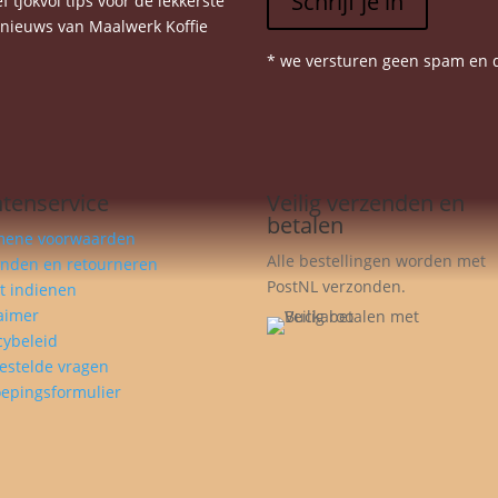
Schrijf je in
 tjokvol tips voor de lekkerste
e nieuws van Maalwerk Koffie
* we versturen geen spam en d
ntenservice
Veilig verzenden en
betalen
mene voorwaarden
Alle bestellingen worden met
enden en retourneren
PostNL verzonden.
t indienen
aimer
cybeleid
estelde vragen
epingsformulier