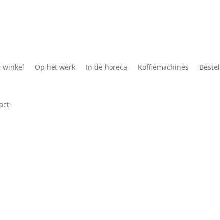
Koffie Cadeau
Kof
e winkel
Op het werk
In de horeca
Koffiemachines
Bestel
act