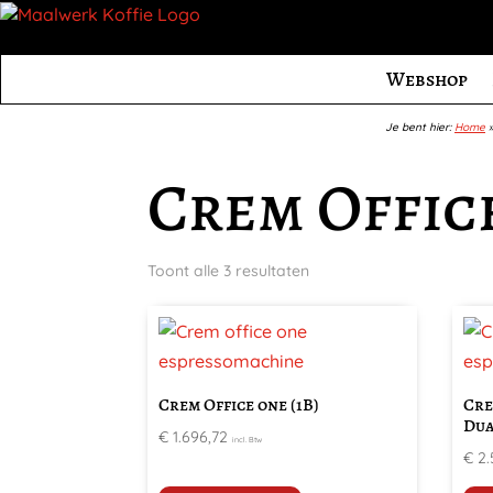
Webshop
Je bent hier:
Home
Crem Offic
Toont alle 3 resultaten
Crem Office one (1B)
Cre
Dua
€
1.696,72
incl. Btw
€
2.