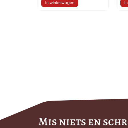
In winkelwagen
I
Mis niets en schri