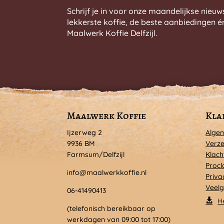
Schrijf je in voor onze maandelijkse nieuw
lekkerste koffie, de beste aanbiedingen é
Maalwerk Koffie Delfzijl.
Maalwerk Koffie
Kla
Ijzerweg 2
Alge
9936 BM
Verze
Farmsum/Delfzijl
Klach
Procl
info@maalwerkkoffie.nl
Priva
Veelg
06-41490413
H
(telefonisch bereikbaar op
werkdagen van 09:00 tot 17:00)