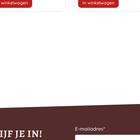
n winkelwagen
In winkelwagen
jf je in!
E-mailadres
*