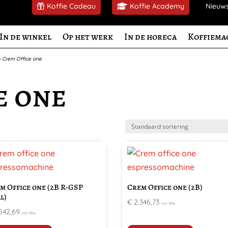
Koffie Cadeau
Koffie Academy
Nieuw
In de winkel
Op het werk
In de horeca
Koffiema
»
Crem Office one
e one
m Office one (2B R-GSP
Crem Office one (2B)
l)
€
2.346,73
incl. Btw
542,69
incl. Btw