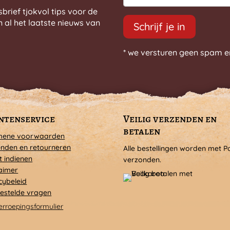
sbrief tjokvol tips voor de
n al het laatste nieuws van
Schrijf je in
* we versturen geen spam e
ntenservice
Veilig verzenden en
betalen
mene voorwaarden
nden en retourneren
Alle bestellingen worden met P
t indienen
verzonden.
aimer
cybeleid
estelde vragen
erroepingsformulier