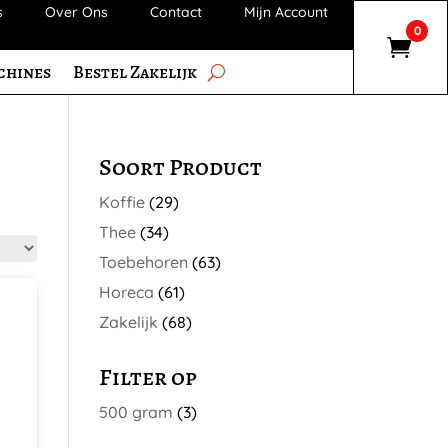
s
Over Ons
Contact
Mijn Account
0
chines
Bestel Zakelijk
Soort Product
Koffie
(29)
Thee
(34)
Toebehoren
(63)
Horeca
(61)
Zakelijk
(68)
Filter op
500 gram
(3)