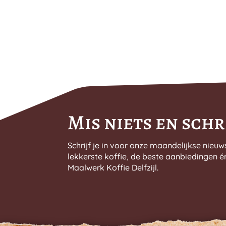
optie
kan
gekozen
worden
op
de
productpagina
Mis niets en schri
Schrijf je in voor onze maandelijkse nieuw
lekkerste koffie, de beste aanbiedingen é
Maalwerk Koffie Delfzijl.