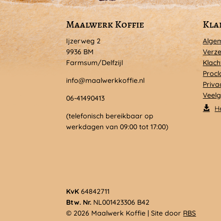
Maalwerk Koffie
Kla
Ijzerweg 2
Alge
9936 BM
Verze
Farmsum/Delfzijl
Klach
Procl
info@maalwerkkoffie.nl
Priva
Veelg
06-41490413
H
(telefonisch bereikbaar op
werkdagen van 09:00 tot 17:00)
KvK
64842711
Btw. Nr.
NL001423306 B42
© 2026 Maalwerk Koffie | Site door
RBS