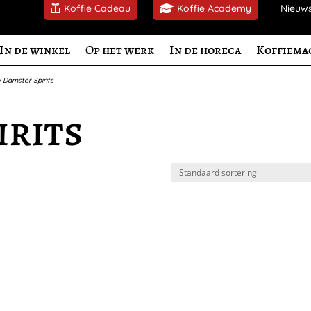
Koffie Cadeau
Koffie Academy
Nieuw
In de winkel
Op het werk
In de horeca
Koffiema
»
Damster Spirits
irits