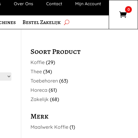
s
Over Ons
Contact
Mijn Account
0
chines
Bestel Zakelijk
Soort Product
Koffie
(29)
Thee
(34)
Toebehoren
(63)
Horeca
(61)
Zakelijk
(68)
Merk
Maalwerk Koffie
(1)