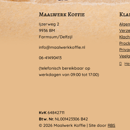
Maalwerk Koffie
Kla
Ijzerweg 2
Alge
9936 BM
Verze
Farmsum/Delfzijl
Klach
Procl
info@maalwerkkoffie.nl
Priva
Veelg
06-41490413
He
(telefonisch bereikbaar op
werkdagen van 09:00 tot 17:00)
KvK
64842711
Btw. Nr.
NL001423306 B42
© 2026 Maalwerk Koffie | Site door
RBS