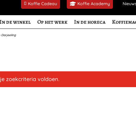
Koffie Cadeau
Koffie Academy
Nieuw
In de winkel
Op het werk
In de horeca
Koffiema
»
Darjeeling
e zoekcriteria voldoen.