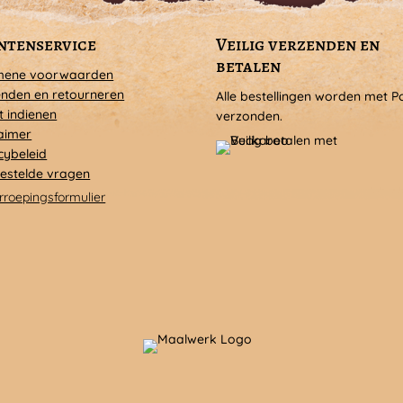
ntenservice
Veilig verzenden en
betalen
mene voorwaarden
nden en retourneren
Alle bestellingen worden met P
t indienen
verzonden.
aimer
cybeleid
estelde vragen
rroepingsformulier