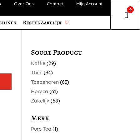
s
Over Ons
Contact
Mijn Account
0
chines
Bestel Zakelijk
Soort Product
Koffie
(29)
Thee
(34)
Toebehoren
(63)
Horeca
(61)
Zakelijk
(68)
Merk
Pure Tea
(1)