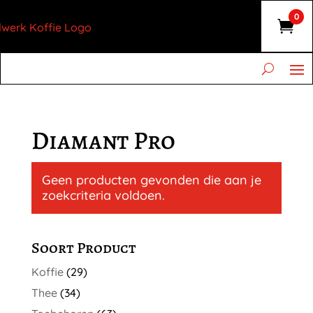
0
Diamant Pro
Geen producten gevonden die aan je
zoekcriteria voldoen.
Soort Product
Koffie
(29)
Thee
(34)