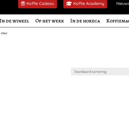
Koffie Cadeau
Koffie Academy
Nieuw
In de winkel
Op het werk
In de horeca
Koffiema
»
Elixir