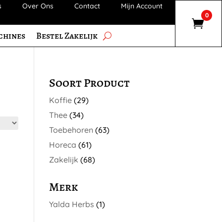
s
Over Ons
Contact
Mijn Account
0
chines
Bestel Zakelijk
Soort Product
Koffie
(29)
Thee
(34)
Toebehoren
(63)
Horeca
(61)
Zakelijk
(68)
Merk
Yalda Herbs
(1)