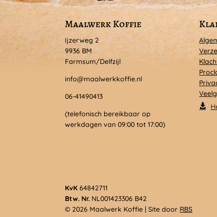
Maalwerk Koffie
Kla
Ijzerweg 2
Alge
9936 BM
Verze
Farmsum/Delfzijl
Klach
Procl
info@maalwerkkoffie.nl
Priva
Veelg
06-41490413
H
(telefonisch bereikbaar op
werkdagen van 09:00 tot 17:00)
KvK
64842711
Btw. Nr.
NL001423306 B42
© 2026 Maalwerk Koffie | Site door
RBS