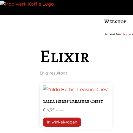
Webshop
Je bent hier:
Home
Elixir
Enig resultaat
Yalda Herbs Treasure Chest
€
6,95
incl. Btw
In winkelwagen