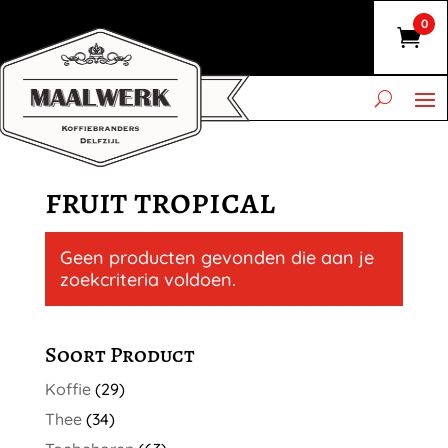
0
fruit tropical
Geen producten gevonden die aan je
zoekcriteria voldoen.
Soort Product
Koffie
(29)
Thee
(34)