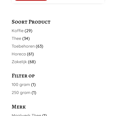
optie
€ 11,90
kan
gekozen
Soort Product
worden
Koffie
(29)
op
de
Thee
(34)
productpagina
Toebehoren
(63)
Horeca
(61)
Zakelijk
(68)
Filter op
100 gram
(1)
250 gram
(1)
Merk
Maalwerk Thee
(1)