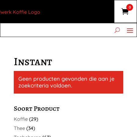
0
Instant
Geen producten gevonden die aan je
zoekcriteria voldoen.
Soort Product
Koffie
(29)
Thee
(34)