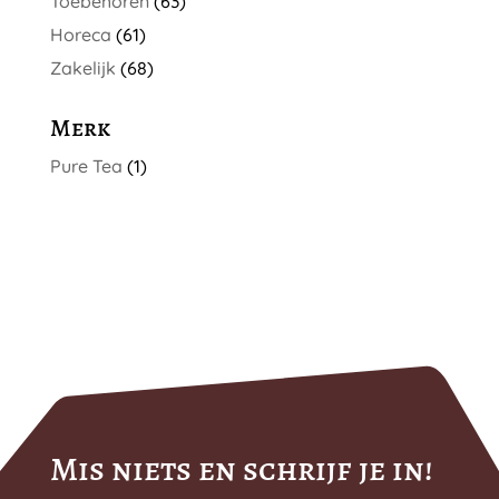
Toebehoren
(63)
Horeca
(61)
Zakelijk
(68)
Merk
Pure Tea
(1)
Mis niets en schrijf je in!