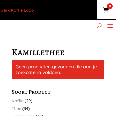
0
Kamillethee
Geen producten gevonden die aan je
zoekcriteria voldoen.
Soort Product
Koffie
(29)
Thee
(34)