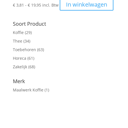
Prijsklasse:
Dit
In winkelwagen
€
3,81
-
€
19,95
incl. Btw
€ 3,81
produc
tot
heeft
€ 19,95
meerde
Soort Product
variatie
Koffie
(29)
Deze
Thee
(34)
optie
kan
Toebehoren
(63)
gekoze
Horeca
(61)
worden
Zakelijk
(68)
op
de
Merk
produc
Maalwerk Koffie
(1)