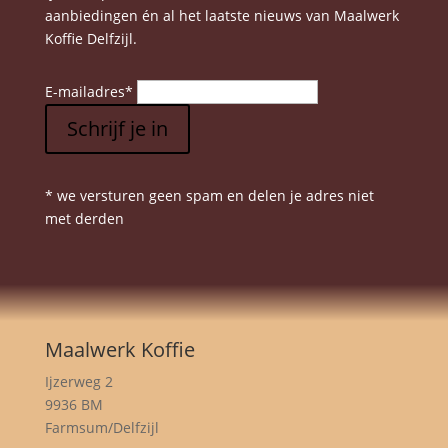
aanbiedingen én al het laatste nieuws van Maalwerk
Koffie Delfzijl.
E-mailadres
*
Schrijf je in
* we versturen geen spam en delen je adres niet
met derden
Maalwerk Koffie
Ijzerweg 2
9936 BM
Farmsum/Delfzijl