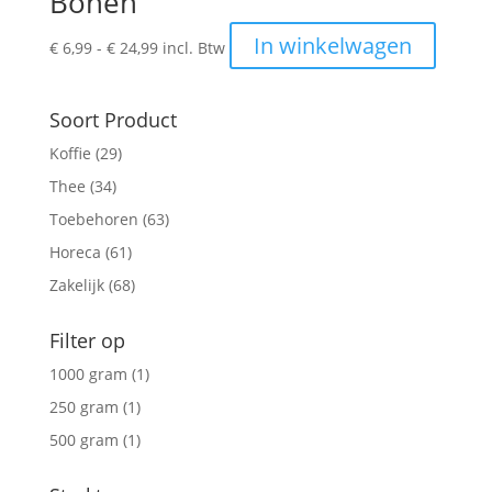
Bonen
Prijsklasse:
Dit
In winkelwagen
€
6,99
-
€
24,99
incl. Btw
€ 6,99
produc
tot
heeft
€ 24,99
meerde
Soort Product
variatie
Koffie
(29)
Deze
Thee
(34)
optie
kan
Toebehoren
(63)
gekoze
Horeca
(61)
worden
Zakelijk
(68)
op
de
Filter op
produc
1000 gram
(1)
250 gram
(1)
500 gram
(1)