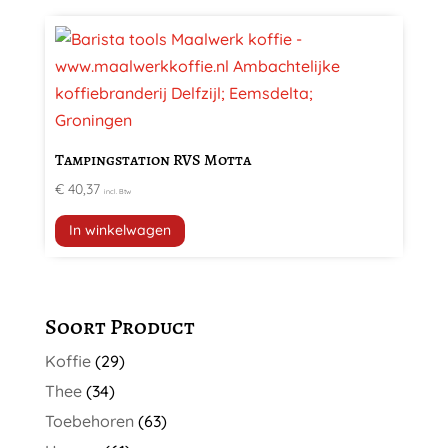
Tampingstation RVS Motta
€
40,37
incl. Btw
In winkelwagen
Soort Product
Koffie
(29)
Thee
(34)
Toebehoren
(63)