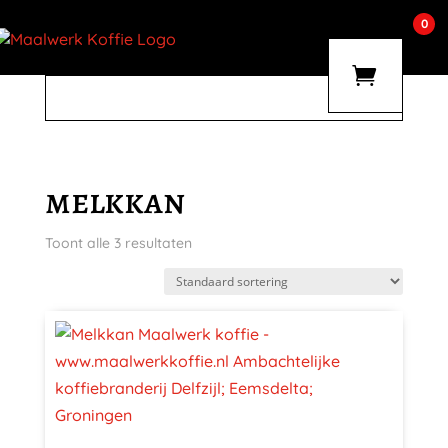
0
melkkan
Toont alle 3 resultaten