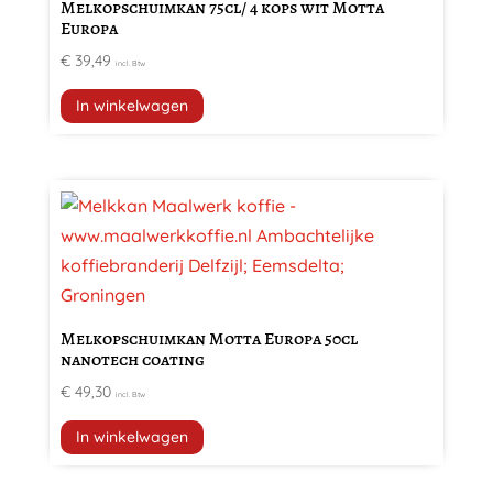
Melkopschuimkan 75cl/ 4 kops wit Motta
Europa
€
39,49
incl. Btw
In winkelwagen
Melkopschuimkan Motta Europa 50cl
nanotech coating
€
49,30
incl. Btw
In winkelwagen