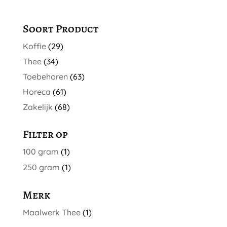
optie
kan
Soort Product
gekozen
Koffie
(29)
worden
op
Thee
(34)
de
Toebehoren
(63)
productpagina
Horeca
(61)
Zakelijk
(68)
Filter op
100 gram
(1)
250 gram
(1)
Merk
Maalwerk Thee
(1)