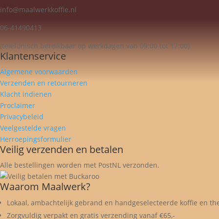
info@maalwerkkoffie.nl
06-41490413
(telefonisch bereikbaar op werkdagen van 09:00 tot 17:00)
Klantenservice
Algemene voorwaarden
Verzenden en retourneren
Klacht indienen
Proclaimer
Privacybeleid
Veelgestelde vragen
Herroepingsformulier
Veilig verzenden en betalen
Alle bestellingen worden met PostNL verzonden.
Waarom Maalwerk?
Lokaal, ambachtelijk gebrand en handgeselecteerde koffie en th
Zorgvuldig verpakt en gratis verzending vanaf €65,-