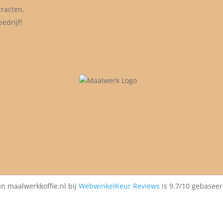
tracten.
edrijf!
n maalwerkkoffie.nl bij
WebwinkelKeur Reviews
is 9.7/10 gebaseer