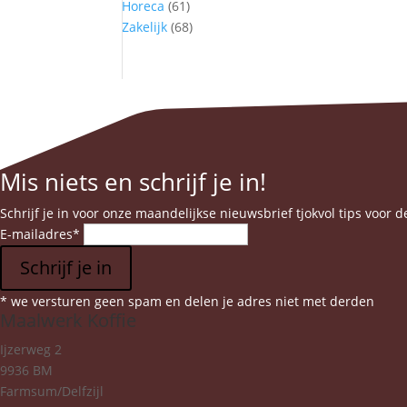
Horeca
(61)
Zakelijk
(68)
Mis niets en schrijf je in!
Schrijf je in voor onze maandelijkse nieuwsbrief tjokvol tips voor d
E-mailadres
*
Schrijf je in
* we versturen geen spam en delen je adres niet met derden
Maalwerk Koffie
Ijzerweg 2
9936 BM
Farmsum/Delfzijl