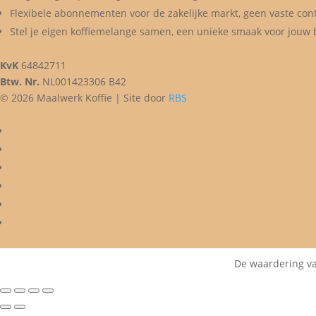
Flexibele abonnementen voor de zakelijke markt, geen vaste con
Stel je eigen koffiemelange samen, een unieke smaak voor jouw b
KvK
64842711
Btw. Nr.
NL001423306 B42
© 2026 Maalwerk Koffie | Site door
RBS
De waardering va