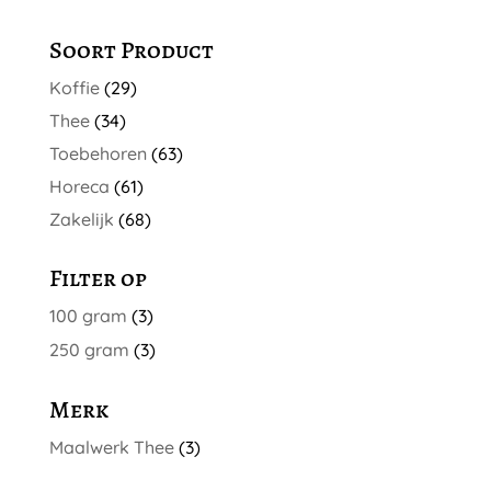
optie
kan
Soort Product
gekozen
Koffie
(29)
worden
op
Thee
(34)
de
Toebehoren
(63)
productpagina
Horeca
(61)
Zakelijk
(68)
Filter op
100 gram
(3)
250 gram
(3)
Merk
Maalwerk Thee
(3)