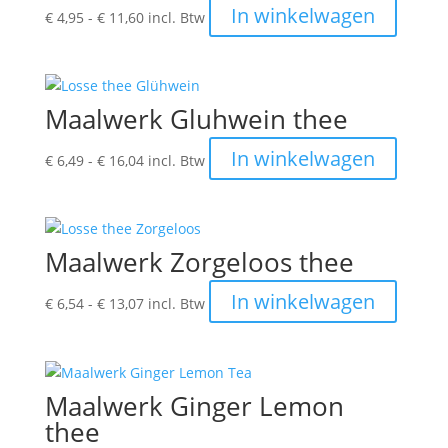
Prijsklasse:
Dit
In winkelwagen
€
4,95
-
€
11,60
incl. Btw
€ 4,95
produc
tot
heeft
€ 11,60
meerde
variatie
Maalwerk Gluhwein thee
Deze
optie
Prijsklasse:
Dit
In winkelwagen
€
6,49
-
€
16,04
incl. Btw
kan
€ 6,49
produc
gekoze
tot
heeft
worden
€ 16,04
meerde
op
variatie
Maalwerk Zorgeloos thee
de
Deze
produc
optie
Prijsklasse:
Dit
In winkelwagen
€
6,54
-
€
13,07
incl. Btw
kan
€ 6,54
produc
gekoze
tot
heeft
worden
€ 13,07
meerde
op
variatie
Maalwerk Ginger Lemon
de
Deze
thee
produc
optie