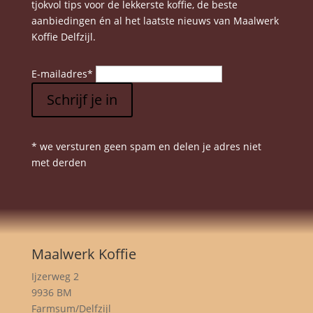
tjokvol tips voor de lekkerste koffie, de beste
aanbiedingen én al het laatste nieuws van Maalwerk
Koffie Delfzijl.
E-mailadres
*
Schrijf je in
* we versturen geen spam en delen je adres niet
met derden
Maalwerk Koffie
Ijzerweg 2
9936 BM
Farmsum/Delfzijl