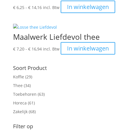
kan
Prijsklasse:
Dit
In winkelwagen
€
6,25
-
€
14,16
incl. Btw
gekoze
€ 6,25
produc
worden
tot
heeft
op
€ 14,16
meerde
de
variatie
Maalwerk Liefdevol thee
produc
Deze
optie
Prijsklasse:
Dit
In winkelwagen
€
7,20
-
€
16,94
incl. Btw
kan
€ 7,20
produc
gekoze
tot
heeft
worden
€ 16,94
meerde
Soort Product
op
variatie
Koffie
(29)
de
Deze
produc
Thee
(34)
optie
kan
Toebehoren
(63)
gekoze
Horeca
(61)
worden
Zakelijk
(68)
op
de
Filter op
produc