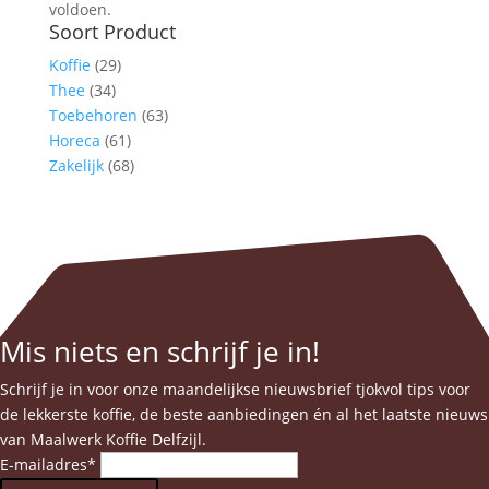
voldoen.
Soort Product
Koffie
(29)
Thee
(34)
Toebehoren
(63)
Horeca
(61)
Zakelijk
(68)
Mis niets en schrijf je in!
Schrijf je in voor onze maandelijkse nieuwsbrief tjokvol tips voor
de lekkerste koffie, de beste aanbiedingen én al het laatste nieuws
van Maalwerk Koffie Delfzijl.
E-mailadres
*