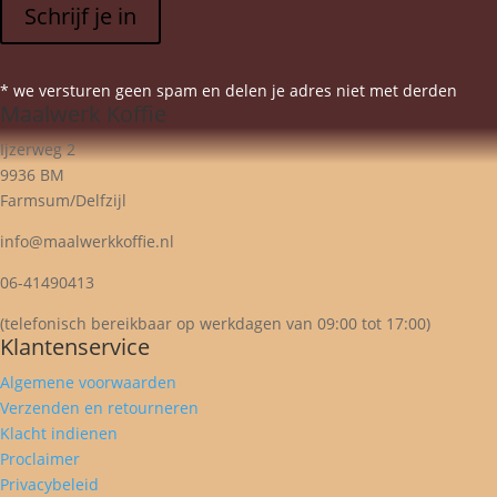
Schrijf je in
* we versturen geen spam en delen je adres niet met derden
Maalwerk Koffie
Ijzerweg 2
9936 BM
Farmsum/Delfzijl
info@maalwerkkoffie.nl
06-41490413
(telefonisch bereikbaar op werkdagen van 09:00 tot 17:00)
Klantenservice
Algemene voorwaarden
Verzenden en retourneren
Klacht indienen
Proclaimer
Privacybeleid