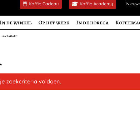
Koffie Cadeau
Koffie Academy
Nieuw
In de winkel
Op het werk
In de horeca
Koffiema
»
Zuid-Afrika
a
e zoekcriteria voldoen.