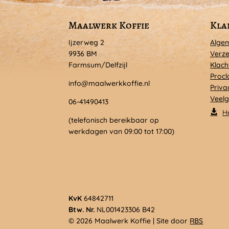
Maalwerk Koffie
Kla
Ijzerweg 2
Alge
9936 BM
Verze
Farmsum/Delfzijl
Klach
Procl
info@maalwerkkoffie.nl
Priva
Veelg
06-41490413
H
(telefonisch bereikbaar op
werkdagen van 09:00 tot 17:00)
KvK
64842711
Btw. Nr.
NL001423306 B42
© 2026 Maalwerk Koffie | Site door
RBS