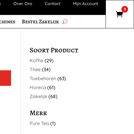
s
Over Ons
Contact
Mijn Account
0
chines
Bestel Zakelijk
Soort Product
Koffie
(29)
Thee
(34)
Toebehoren
(63)
Horeca
(61)
Zakelijk
(68)
Merk
Pure Tea
(1)