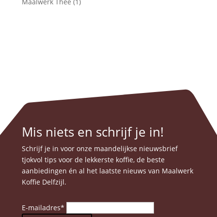
Maalwerk Thee
(1)
Mis niets en schrijf je in!
Schrijf je in voor onze maandelijkse nieuwsbrief
tjokvol tips voor de lekkerste koffie, de beste
aanbiedingen én al het laatste nieuws van Maalwerk
Koffie Delfzijl.
E-mailadres
*