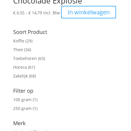
Chocolade Explosie
Prijsklasse:
Dit
In winkelwagen
€
6,55
-
€
14,79
incl. Btw
€ 6,55
produc
tot
heeft
€ 14,79
meerde
Soort Product
variatie
Koffie
(29)
Deze
Thee
(34)
optie
kan
Toebehoren
(63)
gekoze
Horeca
(61)
worden
Zakelijk
(68)
op
de
Filter op
produc
100 gram
(1)
250 gram
(1)
Merk