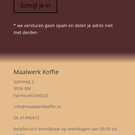
Schrijf je in
* we versturen geen spam en delen je adres niet
met derden
Maalwerk Koffie
Ijzerweg 2
9936 BM
Farmsum/Delfzijl
info@maalwerkkoffie.nl
06-41490413
(telefonisch bereikbaar op werkdagen van 09:00 tot