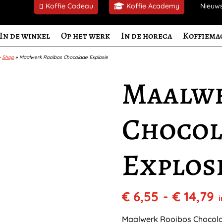
Koffie Cadeau
Koffie Academy
Nieuw
In de winkel
Op het werk
In de horeca
Koffiema
»
Shop
»
Maalwerk Rooibos Chocolade Explosie
Maalwe
Chocol
Explos
P
€
6,55
-
€
14,79
i
€
t
Maalwerk Rooibos Chocolad