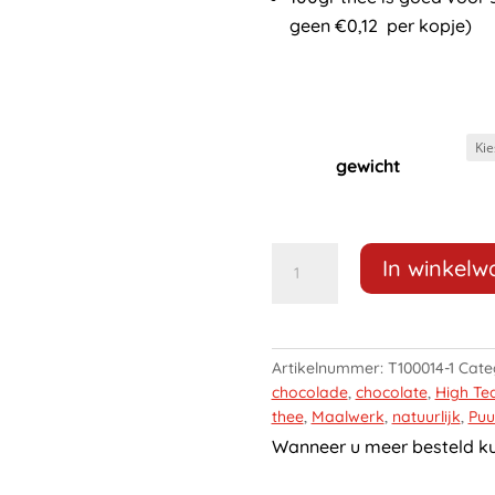
geen €0,12 per kopje)
gewicht
Maalwerk
In winkel
Rooibos
Chocolade
Explosie
aantal
Artikelnummer:
T100014-1
Cate
chocolade
,
chocolate
,
High Te
thee
,
Maalwerk
,
natuurlijk
,
Puu
Wanneer u meer besteld kun