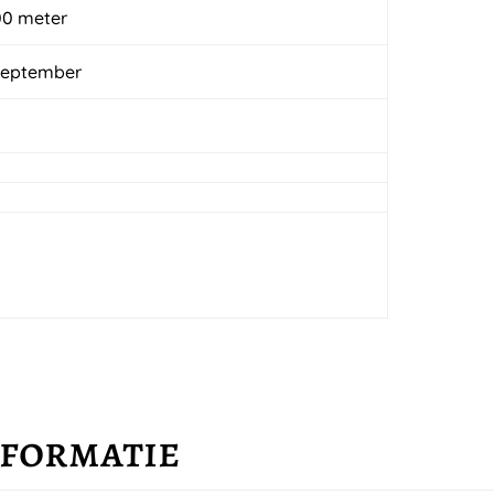
00 meter
September
nformatie