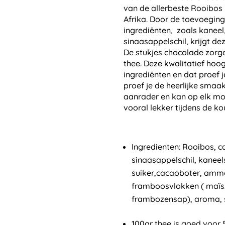
€
van de allerbeste Rooibos p
Afrika. Door de toevoeging 
ingrediënten, zoals kanee
sinaasappelschil, krijgt de
De stukjes chocolade zorg
thee. Deze kwalitatief hoo
ingrediënten en dat proef je
proef je de heerlijke smaak
aanrader en kan op elk m
vooral lekker tijdens de k
Ingredienten: Rooibos, 
sinaasappelschil, kaneel
suiker,cacaoboter, ammo
framboosvlokken ( maïsz
frambozensap), aroma, sa
100gr thee is goed voor 