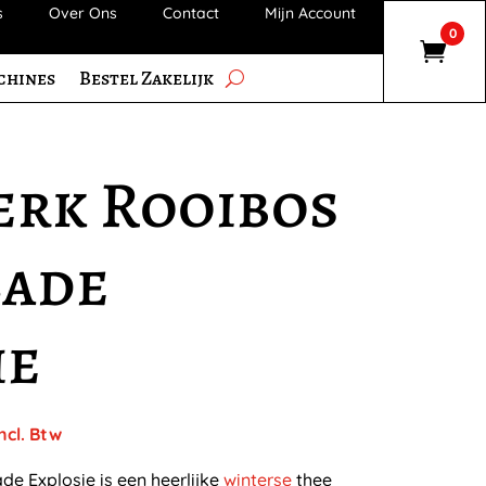
s
Over Ons
Contact
Mijn Account
0
chines
Bestel Zakelijk
rk Rooibos
ade
ie
rijsklasse:
ncl. Btw
 6,55
ot
e Explosie is een heerlijke
winterse
thee