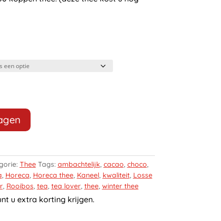
wagen
gorie:
Thee
Tags:
ambachtelijk
,
cacao
,
choco
,
a
,
Horeca
,
Horeca thee
,
Kaneel
,
kwaliteit
,
Losse
r
,
Rooibos
,
tea
,
tea lover
,
thee
,
winter thee
t u extra korting krijgen.