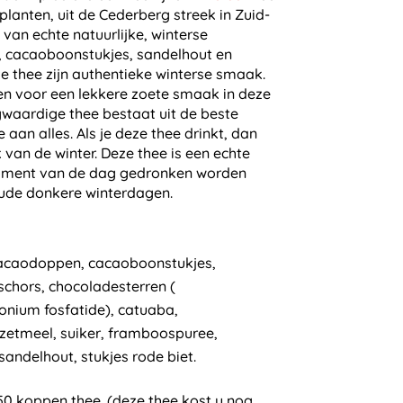
 14,79
lanten, uit de Cederberg streek in Zuid-
van echte natuurlijke, winterse
l, cacaoboonstukjes, sandelhout en
ze thee zijn authentieke winterse smaak.
en voor een lekkere zoete smaak in deze
gwaardige thee bestaat uit de beste
 aan alles. Als je deze thee drinkt, dan
 van de winter. Deze thee is een echte
oment van de dag gedronken worden
oude donkere winterdagen.
cacaodoppen, cacaoboonstukjes,
schors, chocoladesterren (
nium fosfatide), catuaba,
etmeel, suiker, framboospuree,
ndelhout, stukjes rode biet.
50 koppen thee. (deze thee kost u nog