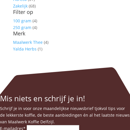
worden
Zakelijk
(68)
op
Filter op
de
productpagina
100 gram
(4)
250 gram
(4)
Merk
Maalwerk Thee
(4)
Yalda Herbs
(1)
Mis niets en schrijf je in!
Schrijf je in voor onze maandelijkse nieuwsbrief tjokvol tips voor
de lekkerste koffie, de beste aanbiedingen én al het laatste nieuws
van Maalwerk Koffie Delfzijl.
E-mailadres
*