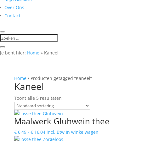
Over Ons
Contact
Je bent hier:
Home
»
Kaneel
Home
/ Producten getagged “Kaneel”
Kaneel
Toont alle 5 resultaten
Maalwerk Gluhwein thee
Prijsklasse:
Dit
€
6,49
-
€
16,04
incl. Btw
In winkelwagen
€ 6,49
product