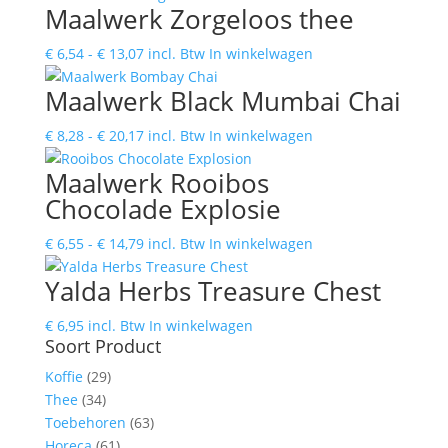
Maalwerk Zorgeloos thee
tot
heeft
€ 16,04
meerdere
Prijsklasse:
Dit
€
6,54
-
€
13,07
incl. Btw
In winkelwagen
variaties.
€ 6,54
product
Deze
Maalwerk Black Mumbai Chai
tot
heeft
optie
€ 13,07
meerdere
kan
Prijsklasse:
Dit
€
8,28
-
€
20,17
incl. Btw
In winkelwagen
variaties.
gekozen
€ 8,28
product
Deze
Maalwerk Rooibos
worden
tot
heeft
optie
Chocolade Explosie
op
€ 20,17
meerdere
kan
de
variaties.
gekozen
Prijsklasse:
Dit
€
6,55
-
€
14,79
incl. Btw
In winkelwagen
productpagina
Deze
worden
€ 6,55
product
optie
Yalda Herbs Treasure Chest
op
tot
heeft
kan
de
€ 14,79
meerdere
gekozen
€
6,95
incl. Btw
In winkelwagen
productpagina
variaties.
worden
Soort Product
Deze
op
Koffie
(29)
optie
de
Thee
(34)
kan
productpagina
Toebehoren
(63)
gekozen
Horeca
(61)