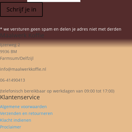
Schrijf je in
* we versturen geen spam en delen je adres niet met derden
Maalwerk Koffie
Ijzerweg 2
9936 BM
Farmsum/Delfzijl
info@maalwerkkoffie.nl
06-41490413
(telefonisch bereikbaar op werkdagen van 09:00 tot 17:00)
Klantenservice
Algemene voorwaarden
Verzenden en retourneren
Klacht indienen
Proclaimer