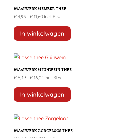
Maalwerk Gember thee
Prijsklasse:
€
4,95
-
€
11,60
incl. Btw
€ 4,95
Dit
tot
product
In winkelwagen
€ 11,60
heeft
meerdere
variaties.
Deze
Maalwerk Gluhwein thee
optie
Prijsklasse:
€
6,49
-
€
16,04
incl. Btw
kan
€ 6,49
Dit
gekozen
tot
product
In winkelwagen
worden
€ 16,04
heeft
op
meerdere
de
variaties.
productpagina
Deze
Maalwerk Zorgeloos thee
optie