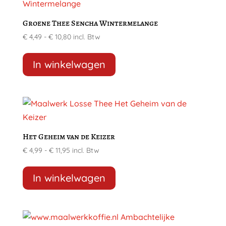
Deze
optie
Groene Thee Sencha Wintermelange
kan
Prijsklasse:
€
4,49
-
€
10,80
incl. Btw
gekozen
€ 4,49
Dit
worden
tot
product
In winkelwagen
op
€ 10,80
heeft
de
meerdere
productpagina
variaties.
Deze
optie
Het Geheim van de Keizer
kan
Prijsklasse:
€
4,99
-
€
11,95
incl. Btw
gekozen
€ 4,99
Dit
worden
tot
product
In winkelwagen
op
€ 11,95
heeft
de
meerdere
productpagina
variaties.