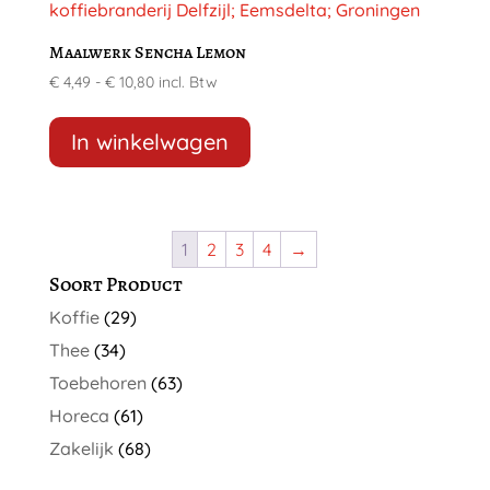
Deze
optie
Maalwerk Sencha Lemon
kan
Prijsklasse:
€
4,49
-
€
10,80
incl. Btw
gekozen
€ 4,49
Dit
worden
tot
product
In winkelwagen
op
€ 10,80
heeft
de
meerdere
productpagina
variaties.
1
2
3
4
→
Deze
Soort Product
optie
kan
Koffie
(29)
gekozen
Thee
(34)
worden
Toebehoren
(63)
op
Horeca
(61)
de
Zakelijk
(68)
productpagina