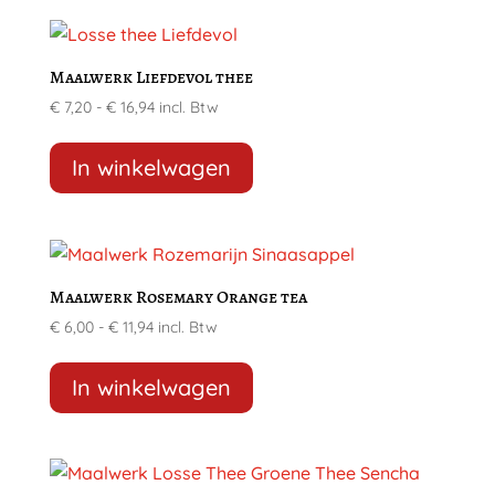
meerdere
de
variaties.
productpagina
Deze
Maalwerk Liefdevol thee
optie
Prijsklasse:
€
7,20
-
€
16,94
incl. Btw
kan
€ 7,20
Dit
gekozen
tot
product
In winkelwagen
worden
€ 16,94
heeft
op
meerdere
de
variaties.
productpagina
Deze
Maalwerk Rosemary Orange tea
optie
Prijsklasse:
€
6,00
-
€
11,94
incl. Btw
kan
€ 6,00
Dit
gekozen
tot
product
In winkelwagen
worden
€ 11,94
heeft
op
meerdere
de
variaties.
productpagina