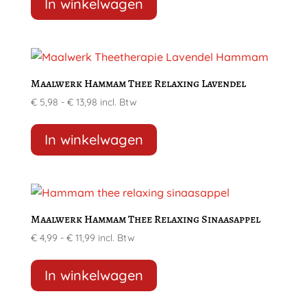
product
In winkelwagen
worden
€ 14,16
heeft
op
meerdere
de
variaties.
productpagina
Deze
Maalwerk Hammam Thee Relaxing Lavendel
optie
Prijsklasse:
€
5,98
-
€
13,98
incl. Btw
kan
€ 5,98
Dit
gekozen
tot
product
In winkelwagen
worden
€ 13,98
heeft
op
meerdere
de
variaties.
productpagina
Deze
Maalwerk Hammam Thee Relaxing Sinaasappel
optie
Prijsklasse:
€
4,99
-
€
11,99
incl. Btw
kan
€ 4,99
Dit
gekozen
tot
product
In winkelwagen
worden
€ 11,99
heeft
op