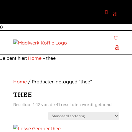
0
Je bent hier:
Home
»
thee
Home
/ Producten getagged “thee”
thee
Resultaat 1–12 van de 41 resultaten wordt getoond