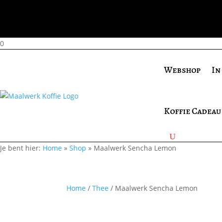
0
Webshop
In
Koffie Cadeau
Je bent hier:
Home
»
Shop
»
Maalwerk Sencha Lemon
Home
/
Thee
/ Maalwerk Sencha Lemon