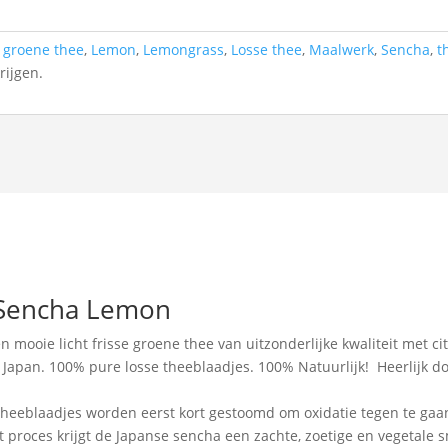
:
groene thee
,
Lemon
,
Lemongrass
,
Losse thee
,
Maalwerk
,
Sencha
,
t
rijgen.
 Sencha Lemon
ooie licht frisse groene thee van uitzonderlijke kwaliteit met citr
t Japan. 100% pure losse theeblaadjes. 100% Natuurlijk! Heerlijk 
 Theeblaadjes worden eerst kort gestoomd om oxidatie tegen te gaa
t proces krijgt de Japanse sencha een zachte, zoetige en vegetale 