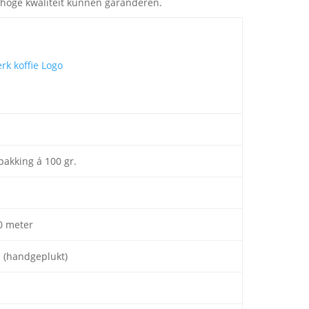
an hoge kwaliteit kunnen garanderen.
pakking á 100 gr.
0 meter
i (handgeplukt)