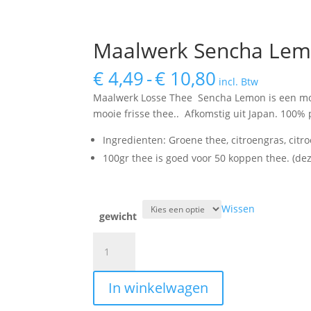
Maalwerk Sencha Le
Prijsklasse:
€
4,49
-
€
10,80
incl. Btw
€ 4,49
Maalwerk Losse Thee Sencha Lemon is een mooie 
tot
mooie frisse thee.. Afkomstig uit Japan. 100%
€ 10,80
Ingredienten: Groene thee, citroengras, citro
100gr thee is goed voor 50 koppen thee. (de
Wissen
gewicht
Maalwerk
Sencha
Lemon
In winkelwagen
aantal