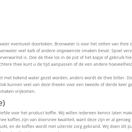
water eventueel doorkoken. Bronwater is voor het zetten van thee z
anwater veel kalk of andere ongewenste smaken bevat. Spoel verv
verwarmd is. Doe de thee los in de pot of het kopje of gebruik hier
lichtere thee kunt u de tijd aanpassen of de een andere hoeveelhei
et met kokend water gezet worden, anders wordt de thee bitter. D
. Ook kunnen veel van deze theeën voor een tweede of derde keer 
 smaken vrijkomen.
e)
 liefde voor het product koffie. Wij willen iedereen kennis laten m
ee koffies zijn van doorsnee kwaliteit, want deze zijn er al genoeg
uikt, en de koffies wordt met uiterste zorg gebrand. Wij doen dit p