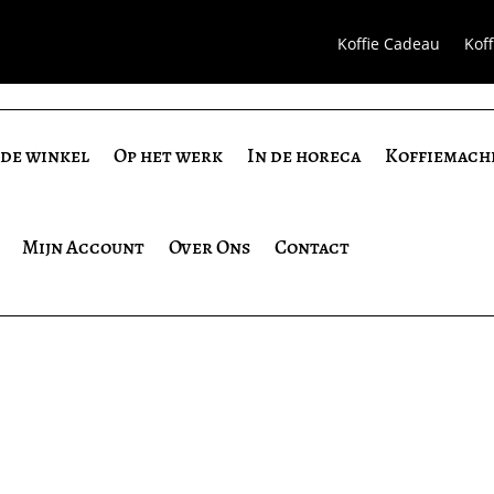
Koffie Cadeau
Kof
 de winkel
Op het werk
In de horeca
Koffiemach
Mijn Account
Over Ons
Contact