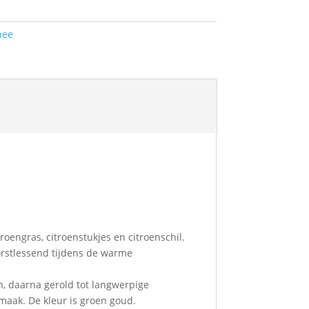
hee
oengras, citroenstukjes en citroenschil.
dorstlessend tijdens de warme
n, daarna gerold tot langwerpige
smaak. De kleur is groen goud.