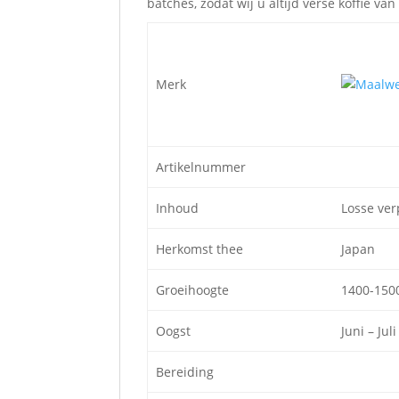
batches, zodat wij u altijd verse koffie v
Merk
Artikelnummer
Inhoud
Losse ver
Herkomst thee
Japan
Groeihoogte
1400-150
Oogst
Juni – Jul
Bereiding