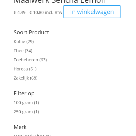
Prijsklasse:
Dit
In winkelwagen
€
4,49
-
€
10,80
incl. Btw
€ 4,49
produc
tot
heeft
€ 10,80
meerde
Soort Product
variatie
Koffie
(29)
Deze
Thee
(34)
optie
kan
Toebehoren
(63)
gekoze
Horeca
(61)
worden
Zakelijk
(68)
op
de
Filter op
produc
100 gram
(1)
250 gram
(1)
Merk