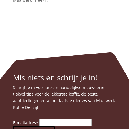
Maalwerk Thee
(1)
Mis niets en schrijf je in!
Schrijf je in voor onze maandelijkse nieuwsbrief
tjokvol tips voor de lekkerste koffie, de beste
aanbiedingen én al het laatste nieuws van Maalwerk
Koffie Delfzijl.
E-mailadres
*