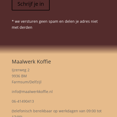
Schrijf je in
* we versturen geen spam en delen je adres niet
met derden
Maalwerk Koffie
Ijzerweg 2
9936 BM
Farmsum/Delfzijl
info@maalwerkkoffie.nl
06-41490413
(telefonisch bereikbaar op werkdagen van 09:00 tot
17:00)