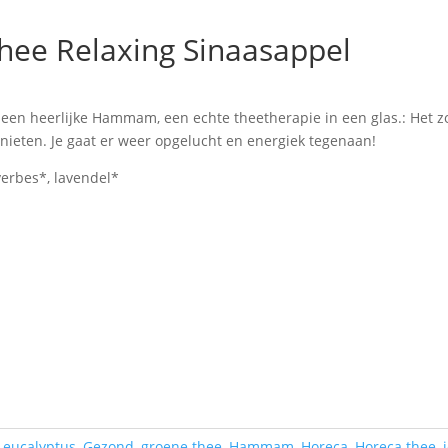
e Relaxing Sinaasappel
n heerlijke Hammam, een echte theetherapie in een glas.: Het zor
enieten. Je gaat er weer opgelucht en energiek tegenaan!
verbes*, lavendel*
:
eucalyptus
,
Gezond
,
groene thee
,
Hammam
,
Horeca
,
Horeca thee
,