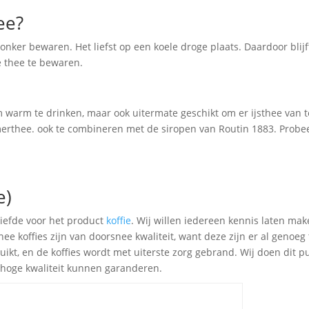
ee?
onker bewaren. Het liefst op een koele droge plaats. Daardoor blijft
e thee te bewaren.
 warm te drinken, maar ook uitermate geschikt om er ijsthee van te
zomerthee. ook te combineren met de siropen van Routin 1883. Prob
e)
liefde voor het product
koffie
. Wij willen iedereen kennis laten ma
ee koffies zijn van doorsnee kwaliteit, want deze zijn er al genoeg
uikt, en de koffies wordt met uiterste zorg gebrand. Wij doen dit p
an hoge kwaliteit kunnen garanderen.