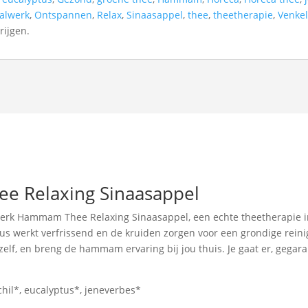
alwerk
,
Ontspannen
,
Relax
,
Sinaasappel
,
thee
,
theetherapie
,
Venke
rijgen.
 Relaxing Sinaasappel
erk Hammam Thee Relaxing Sinaasappel, een echte theetherapie in e
s werkt verfrissend en de kruiden zorgen voor een grondige reinig
zelf, en breng de hammam ervaring bij jou thuis. Je gaat er, gega
hil*, eucalyptus*, jeneverbes*