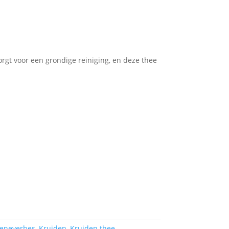
gt voor een grondige reiniging, en deze thee
jeneverbes
,
Kruiden
,
Kruiden thee
,