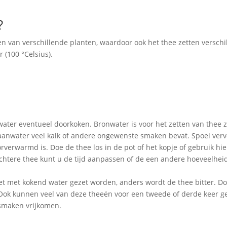
?
n van verschillende planten, waardoor ook het thee zetten verschilt
 (100 °Celsius).
water eventueel doorkoken. Bronwater is voor het zetten van thee z
anwater veel kalk of andere ongewenste smaken bevat. Spoel verv
verwarmd is. Doe de thee los in de pot of het kopje of gebruik hier
lichtere thee kunt u de tijd aanpassen of de een andere hoeveelhei
t met kokend water gezet worden, anders wordt de thee bitter. D
. Ook kunnen veel van deze theeën voor een tweede of derde keer 
 smaken vrijkomen.