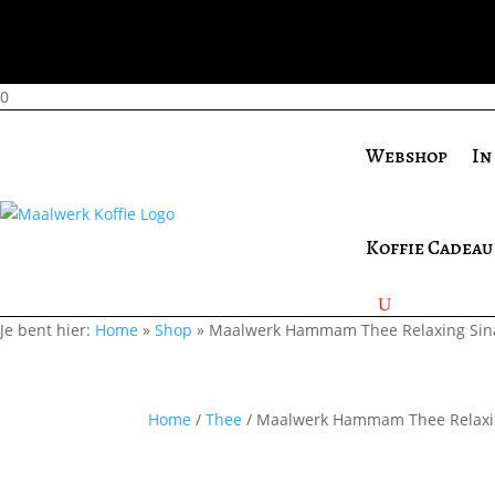
0
Webshop
In
Koffie Cadeau
Je bent hier:
Home
»
Shop
»
Maalwerk Hammam Thee Relaxing Sin
Home
/
Thee
/ Maalwerk Hammam Thee Relaxi