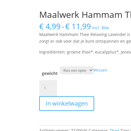
Maalwerk Hammam The
Prijsklasse:
€
4,99
-
€
11,99
incl. Btw
€ 4,99
Maalwerk Hammam Thee Relaxing Lavendel is ee
tot
zorgt er ook voor dat je kunt ontspannen en g
€ 11,99
Ingrediënten: groene thee*, eucalyptus*, jene
Wissen
gewicht
Maalwerk
Hammam
Thee
In winkelwagen
Relaxing
Sinaasappel
aantal
Artikelnummer:
T100046
Categorie:
Thee
Tags