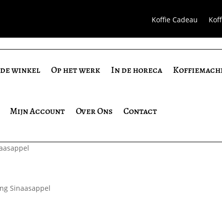
Koffie Cadeau
Kof
 de winkel
Op het werk
In de horeca
Koffiemach
Mijn Account
Over Ons
Contact
aasappel
ng Sinaasappel