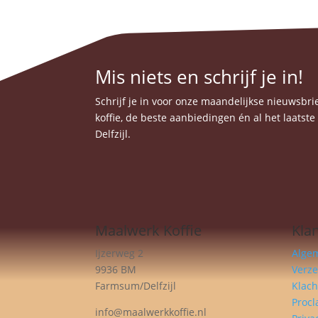
€ 11,99
de
heeft
productpagina
meerdere
variaties.
Deze
Mis niets en schrijf je in!
optie
kan
Schrijf je in voor onze maandelijkse nieuwsbrief
gekozen
koffie, de beste aanbiedingen én al het laatst
worden
Delfzijl.
op
de
productpagina
Maalwerk Koffie
Kla
Ijzerweg 2
Alge
9936 BM
Verz
Farmsum/Delfzijl
Klach
Procl
info@maalwerkkoffie.nl