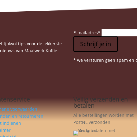
E-mailadres
*
Schrijf je in
 tjokvol tips voor de lekkerste
e nieuws van Maalwerk Koffie
* we versturen geen spam en d
ntenservice
Veilig verzenden en
betalen
mene voorwaarden
Alle bestellingen worden met
enden en retourneren
PostNL verzonden.
t indienen
aimer