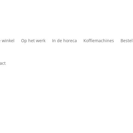
Koffie Cadeau
Kof
e winkel
Op het werk
In de horeca
Koffiemachines
Bestel
act