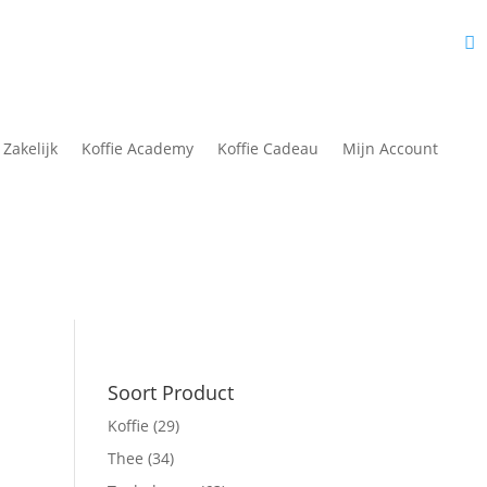
fie Academy
Nieuws
Over Ons
Contact
Mijn Account
 Zakelijk
Koffie Academy
Koffie Cadeau
Mijn Account
Soort Product
Koffie
(29)
Thee
(34)