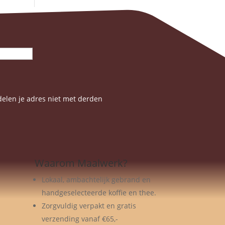
elen je adres niet met derden
Waarom Maalwerk?
Lokaal, ambachtelijk gebrand en
handgeselecteerde koffie en thee.
Zorgvuldig verpakt en gratis
verzending vanaf €65,-