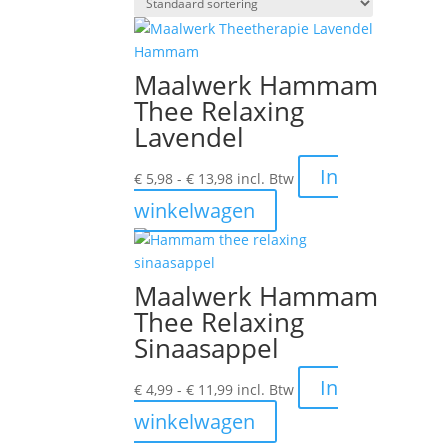
Maalwerk Hammam
Thee Relaxing
Lavendel
Prijsklasse:
In
€
5,98
-
€
13,98
incl. Btw
€ 5,98
Dit
winkelwagen
tot
product
€ 13,98
heeft
meerdere
Maalwerk Hammam
variaties.
Thee Relaxing
Deze
Sinaasappel
optie
kan
Prijsklasse:
In
gekozen
€
4,99
-
€
11,99
incl. Btw
€ 4,99
worden
Dit
winkelwagen
tot
op
product