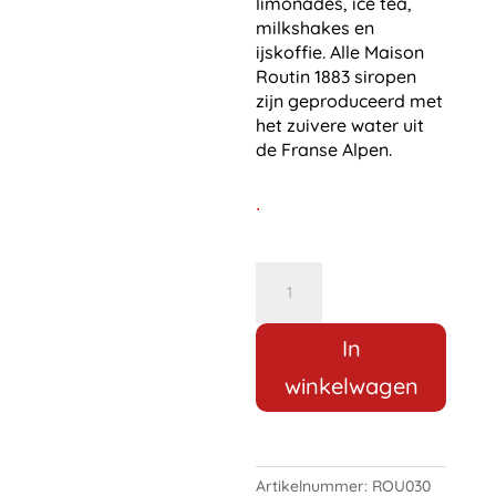
limonades, ice tea,
milkshakes en
ijskoffie. Alle Maison
Routin 1883 siropen
zijn geproduceerd met
het zuivere water uit
de Franse Alpen.
.
Routin
1883
Iced
In
Tea
Lemon
winkelwagen
Siroop
1
liter
aantal
Artikelnummer:
ROU030