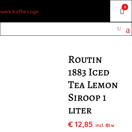
0
Routin
1883 Iced
Tea Lemon
Siroop 1
liter
€
12,85
incl. Btw