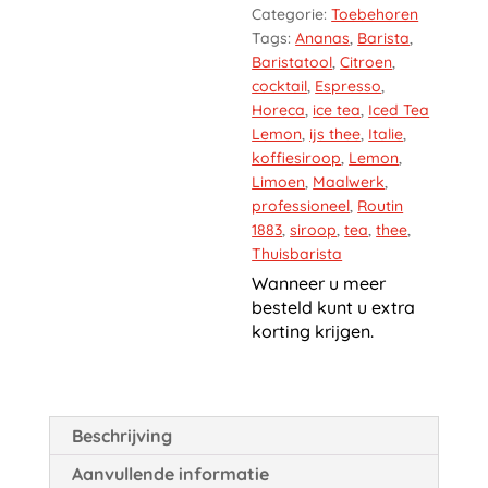
Categorie:
Toebehoren
Tags:
Ananas
,
Barista
,
Baristatool
,
Citroen
,
cocktail
,
Espresso
,
Horeca
,
ice tea
,
Iced Tea
Lemon
,
ijs thee
,
Italie
,
koffiesiroop
,
Lemon
,
Limoen
,
Maalwerk
,
professioneel
,
Routin
1883
,
siroop
,
tea
,
thee
,
Thuisbarista
Wanneer u meer
besteld kunt u extra
korting krijgen.
Beschrijving
Aanvullende informatie