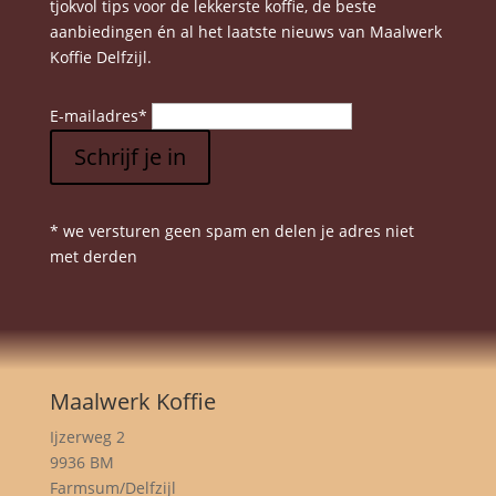
tjokvol tips voor de lekkerste koffie, de beste
aanbiedingen én al het laatste nieuws van Maalwerk
Koffie Delfzijl.
E-mailadres
*
Schrijf je in
* we versturen geen spam en delen je adres niet
met derden
Maalwerk Koffie
Ijzerweg 2
9936 BM
Farmsum/Delfzijl