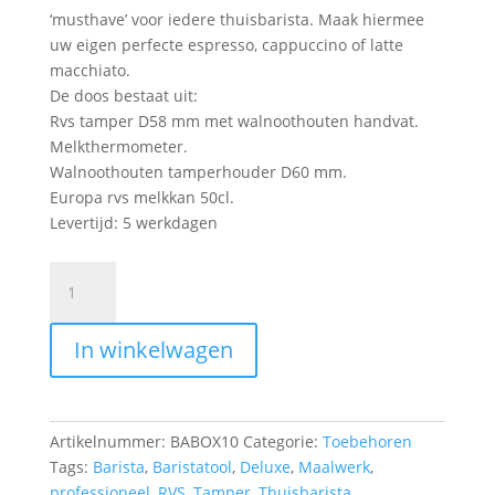
‘musthave’ voor iedere thuisbarista. Maak hiermee
uw eigen perfecte espresso, cappuccino of latte
macchiato.
De doos bestaat uit:
Rvs tamper D58 mm met walnoothouten handvat.
Melkthermometer.
Walnoothouten tamperhouder D60 mm.
Europa rvs melkkan 50cl.
Levertijd: 5 werkdagen
Barista
Toolbox
Deluxe
In winkelwagen
aantal
Artikelnummer:
BABOX10
Categorie:
Toebehoren
Tags:
Barista
,
Baristatool
,
Deluxe
,
Maalwerk
,
professioneel
,
RVS
,
Tamper
,
Thuisbarista