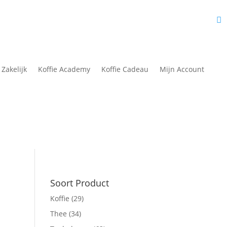
fie Academy
Nieuws
Over Ons
Contact
Mijn Account
 Zakelijk
Koffie Academy
Koffie Cadeau
Mijn Account
Soort Product
Koffie
(29)
Thee
(34)