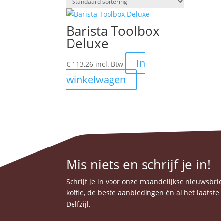
Barista Toolbox
Deluxe
In
€
113,26
incl. Btw
winkelwagen
Mis niets en schrijf je in!
Schrijf je in voor onze maandelijkse nieuwsbrief
koffie, de beste aanbiedingen én al het laatst
Delfzijl.