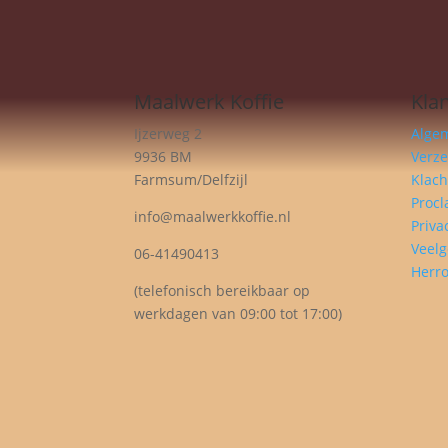
Maalwerk Koffie
Kla
Ijzerweg 2
Alge
9936 BM
Verz
Farmsum/Delfzijl
Klach
Procl
info@maalwerkkoffie.nl
Priva
Veelg
06-41490413
Herro
(telefonisch bereikbaar op
werkdagen van 09:00 tot 17:00)