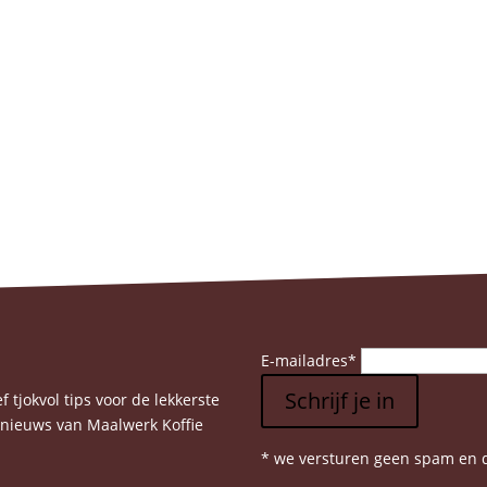
E-mailadres
*
Schrijf je in
 tjokvol tips voor de lekkerste
e nieuws van Maalwerk Koffie
* we versturen geen spam en d