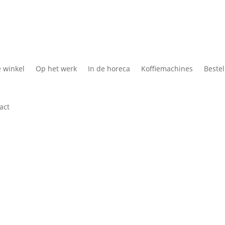
Koffie Cadeau
Kof
e winkel
Op het werk
In de horeca
Koffiemachines
Bestel
act