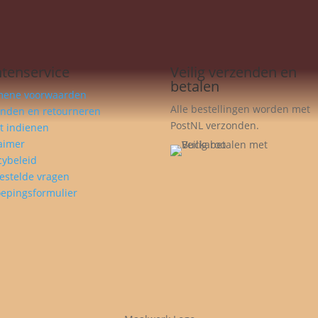
ntenservice
Veilig verzenden en
betalen
mene voorwaarden
Alle bestellingen worden met
enden en retourneren
PostNL verzonden.
t indienen
aimer
cybeleid
estelde vragen
epingsformulier