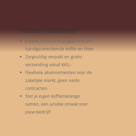
Waarom Maalwerk?
Lokaal, ambachtelijk gebrand en
handgeselecteerde koffie en thee.
Zorgvuldig verpakt en gratis
verzending vanaf €65,-
Flexibele abonnementen voor de
zakelijke markt, geen vaste
contracten.
Stel je eigen koffiemelange
samen, een unieke smaak voor
jouw bedrijf!