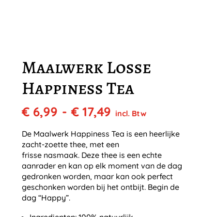
Maalwerk Losse
Happiness Tea
Prijsklasse:
€
6,99
-
€
17,49
incl. Btw
€ 6,99
tot
De Maalwerk Happiness Tea is een heerlijke
€ 17,49
zacht-zoette thee, met een
frisse nasmaak. Deze thee is een echte
aanrader en kan op elk moment van de dag
gedronken worden, maar kan ook perfect
geschonken worden bij het ontbijt. Begin de
dag “Happy”.