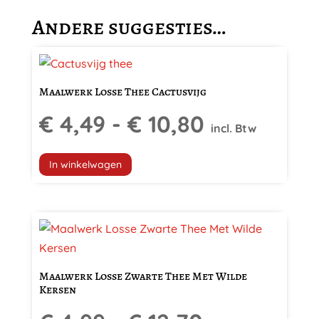
Andere suggesties…
Dit
product
Maalwerk Losse Thee Cactusvijg
heeft
Prijsklasse
€
4,49
-
€
10,80
meerdere
incl. Btw
variaties.
€ 4,49
Deze
In winkelwagen
optie
tot
kan
gekozen
Dit
€ 10,80
worden
product
op
heeft
de
Maalwerk Losse Zwarte Thee Met Wilde
meerdere
Kersen
productpagina
variaties.