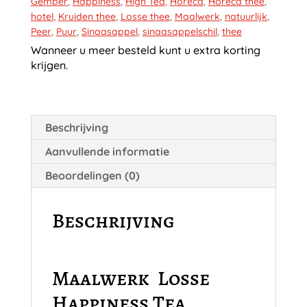
Gember
,
Happiness
,
High Tea
,
Horeca
,
Horeca thee
,
hotel
,
Kruiden thee
,
Losse thee
,
Maalwerk
,
natuurlijk
,
Peer
,
Puur
,
Sinaasappel
,
sinaasappelschil
,
thee
Wanneer u meer besteld kunt u extra korting
krijgen.
Beschrijving
Aanvullende informatie
Beoordelingen (0)
Beschrijving
Maalwerk Losse
Happiness Tea