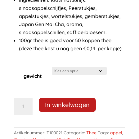
Ingredienten: 100% natuurlijk.
sinaasappelschijfjes, Peerstukjes,
appelstukjes, wortelstukjes, gemberstukjes,
Japan Gen Mai Cha, aroma,
sinaasappelschillen, saffloerbloesem.
100gr thee is goed voor 50 koppen thee.
(deze thee kost u nog geen €0,14 per kopje)
gewicht
Maalwerk
In winkelwagen
Losse
Happiness
Tea
aantal
Artikelnummer:
T100021
Categorie:
Thee
Tags:
appel
,