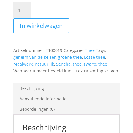
Het
Geheim
van
In winkelwagen
de
Keizer
aantal
Artikelnummer:
T100019
Categorie:
Thee
Tags:
geheim van de keizer
,
groene thee
,
Losse thee
,
Maalwerk
,
natuurlijk
,
Sencha
,
thee
,
zwarte thee
Wanneer u meer besteld kunt u extra korting krijgen.
Beschrijving
Aanvullende informatie
Beoordelingen (0)
Beschrijving