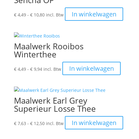
Sencha OP
Prijsklasse:
Dit
In winkelwagen
€
4,49
-
€
10,80
incl. Btw
€ 4,49
produc
tot
heeft
€ 10,80
meerde
variatie
Maalwerk Rooibos
Deze
Winterthee
optie
kan
Prijsklasse:
Dit
In winkelwagen
€
4,49
-
€
9,94
incl. Btw
gekoze
€ 4,49
product
worden
tot
heeft
op
€ 9,94
meerder
de
variaties
produc
Maalwerk Earl Grey
Deze
Superieur Losse Thee
optie
kan
Prijsklasse:
Dit
In winkelwagen
€
7,63
-
€
12,50
incl. Btw
gekozen
€ 7,63
produc
worden
tot
heeft
op