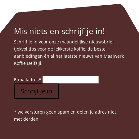
€ 12,50
meerde
de
variatie
product
Deze
optie
Mis niets en schrijf je in!
kan
gekoze
Schrijf je in voor onze maandelijkse nieuwsbrief
worden
tjokvol tips voor de lekkerste koffie, de beste
op
aanbiedingen én al het laatste nieuws van Maalwerk
de
Koffie Delfzijl.
produc
E-mailadres
*
Schrijf je in
* we versturen geen spam en delen je adres niet
met derden