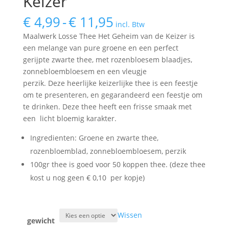
Keizer
Prijsklasse:
€
4,99
-
€
11,95
incl. Btw
€ 4,99
Maalwerk Losse Thee Het Geheim van de Keizer is
tot
een melange van pure groene en een perfect
€ 11,95
gerijpte zwarte thee, met rozenbloesem blaadjes,
zonnebloembloesem en een vleugje
perzik. Deze heerlijke keizerlijke thee is een feestje
om te presenteren, en gegarandeerd een feestje om
te drinken. Deze thee heeft een frisse smaak met
een licht bloemig karakter.
Ingredienten: Groene en zwarte thee,
rozenbloemblad, zonnebloembloesem, perzik
100gr thee is goed voor 50 koppen thee. (deze thee
kost u nog geen € 0,10 per kopje)
Wissen
gewicht