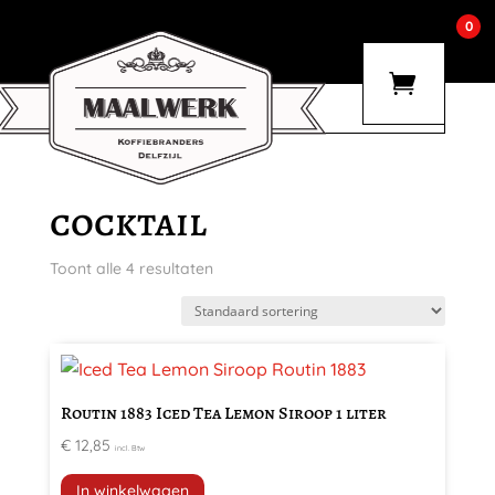
0
cocktail
Toont alle 4 resultaten
Routin 1883 Iced Tea Lemon Siroop 1 liter
€
12,85
incl. Btw
In winkelwagen