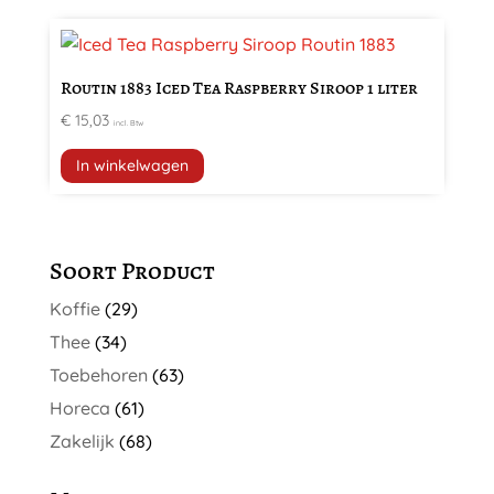
Routin 1883 Iced Tea Raspberry Siroop 1 liter
€
15,03
incl. Btw
In winkelwagen
Soort Product
Koffie
(29)
Thee
(34)
Toebehoren
(63)
Horeca
(61)
Zakelijk
(68)