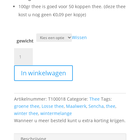
100gr thee is goed voor 50 koppen thee. (deze thee
kost u nog geen €0,09 per kopje)
Wissen
gewicht
Groene
Thee
Sencha
In winkelwagen
Wintermelange
aantal
Artikelnummer:
T100018
Categorie:
Thee
Tags:
groene thee
,
Losse thee
,
Maalwerk
,
Sencha
,
thee
,
winter thee
,
wintermelange
Wanneer u meer besteld kunt u extra korting krijgen.
Beschrijving