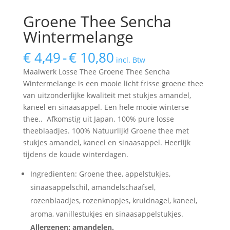
Groene Thee Sencha
Wintermelange
Prijsklasse:
€
4,49
-
€
10,80
incl. Btw
€ 4,49
Maalwerk Losse Thee Groene Thee Sencha
tot
Wintermelange is een mooie licht frisse groene thee
€ 10,80
van uitzonderlijke kwaliteit met stukjes amandel,
kaneel en sinaasappel. Een hele mooie winterse
thee.. Afkomstig uit Japan. 100% pure losse
theeblaadjes. 100% Natuurlijk! Groene thee met
stukjes amandel, kaneel en sinaasappel. Heerlijk
tijdens de koude winterdagen.
Ingredienten: Groene thee, appelstukjes,
sinaasappelschil, amandelschaafsel,
rozenblaadjes, rozenknopjes, kruidnagel, kaneel,
aroma, vanillestukjes en sinaasappelstukjes.
Allergenen: amandelen.