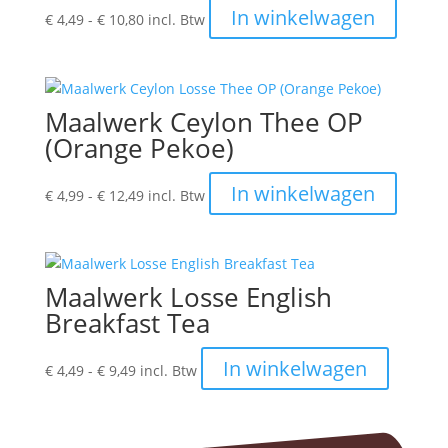
worden
Prijsklasse:
Dit
In winkelwagen
€
4,49
-
€
10,80
incl. Btw
op
€ 4,49
produc
de
tot
heeft
product
€ 10,80
meerde
variatie
Maalwerk Ceylon Thee OP
Deze
(Orange Pekoe)
optie
kan
Prijsklasse:
Dit
In winkelwagen
€
4,99
-
€
12,49
incl. Btw
gekoze
€ 4,99
produc
worden
tot
heeft
op
€ 12,49
meerde
de
variatie
produc
Maalwerk Losse English
Deze
Breakfast Tea
optie
kan
Prijsklasse:
Dit
In winkelwagen
€
4,49
-
€
9,49
incl. Btw
gekoze
€ 4,49
product
worden
tot
heeft
op
€ 9,49
meerder
de