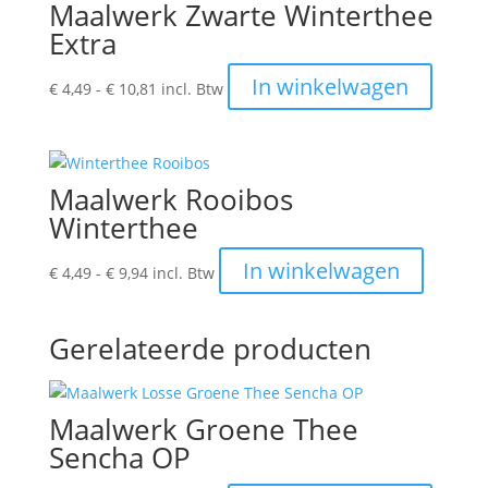
Maalwerk Zwarte Winterthee
Extra
Prijsklasse:
Dit
In winkelwagen
€
4,49
-
€
10,81
incl. Btw
€ 4,49
produc
tot
heeft
€ 10,81
meerde
variatie
Maalwerk Rooibos
Deze
Winterthee
optie
kan
Prijsklasse:
Dit
In winkelwagen
€
4,49
-
€
9,94
incl. Btw
gekoze
€ 4,49
product
worden
tot
heeft
op
€ 9,94
meerder
Gerelateerde producten
de
variaties
produc
Deze
optie
Maalwerk Groene Thee
kan
Sencha OP
gekozen