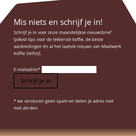
variaties
produc
Deze
optie
Mis niets en schrijf je in!
kan
gekozen
Schrijf je in voor onze maandelijkse nieuwsbrief
worden
tjokvol tips voor de lekkerste koffie, de beste
op
aanbiedingen én al het laatste nieuws van Maalwerk
de
Koffie Delfzijl.
product
E-mailadres
*
Schrijf je in
* we versturen geen spam en delen je adres niet
met derden