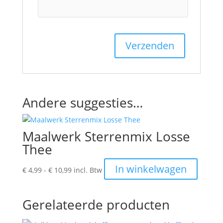
Andere suggesties…
Maalwerk Sterrenmix Losse
Thee
Prijsklasse:
Dit
In winkelwagen
€
4,99
-
€
10,99
incl. Btw
€ 4,99
produc
tot
heeft
€ 10,99
meerde
Gerelateerde producten
variatie