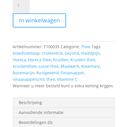
Maalwerk
Rosemary
Orange
In winkelwagen
tea
aantal
Artikelnummer:
T100035
Categorie:
Thee
Tags:
bloedsomloop
,
cholesterol
,
Gezond
,
Hoofdpijn
,
Horeca
,
Horeca thee
,
Kruiden
,
Kruiden thee
,
Kruidenthee
,
Losse thee
,
Maalwerk
,
Rosemary
,
Rozemarijn
,
Rustgevend
,
Sinaasappel
,
sinaasappelschil
,
thee
,
Vitamine C
Wanneer u meer besteld kunt u extra korting krijgen.
Beschrijving
Aanvullende informatie
Beoordelingen (0)