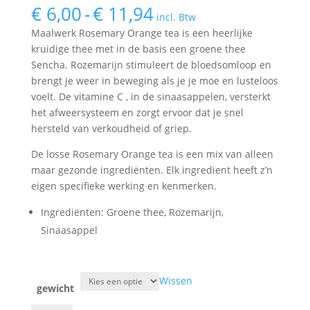
Prijsklasse:
€
6,00
-
€
11,94
incl. Btw
€ 6,00
Maalwerk Rosemary Orange tea is een heerlijke
tot
kruidige thee met in de basis een groene thee
€ 11,94
Sencha. Rozemarijn stimuleert de bloedsomloop en
brengt je weer in beweging als je je moe en lusteloos
voelt. De vitamine C , in de sinaasappelen, versterkt
het afweersysteem en zorgt ervoor dat je snel
hersteld van verkoudheid of griep.
De losse Rosemary Orange tea is een mix van alleen
maar gezonde ingrediënten. Elk ingredient heeft z’n
eigen specifieke werking en kenmerken.
Ingrediënten: Groene thee, Rozemarijn,
Sinaasappel
Wissen
gewicht