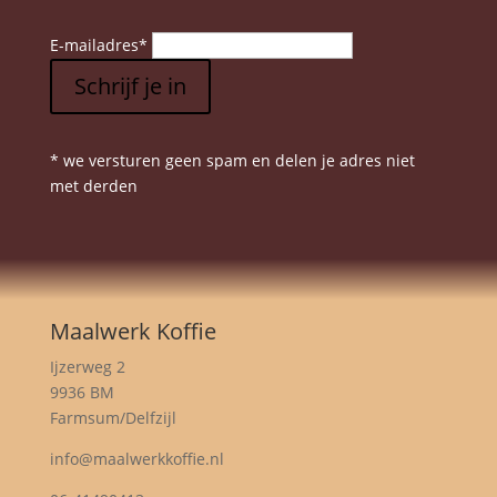
E-mailadres
*
Schrijf je in
* we versturen geen spam en delen je adres niet
met derden
Maalwerk Koffie
Ijzerweg 2
9936 BM
Farmsum/Delfzijl
info@maalwerkkoffie.nl