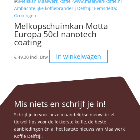
Deze
optie
kan
gekoze
Melkopschuimkan Motta
worden
Europa 50cl nanotech
op
coating
de
produc
In winkelwagen
€
49,30
incl. Btw
Mis niets en schrijf je in!
Schrijf je in voor onze maandelijkse nieuwsbrief
tjokvol tips voor de lekkerste koffie, de beste
aanbiedingen én al het laatste nieuws van Maalwerk
Koffie Delfzijl.